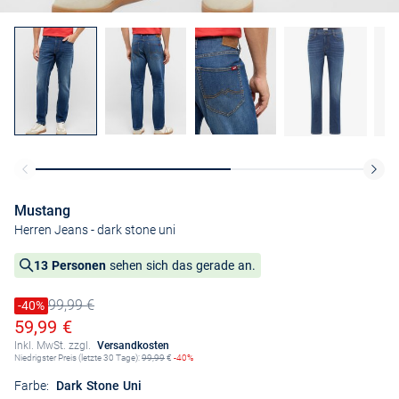
Mustang
Herren Jeans
- dark stone uni
13 Personen
sehen sich das gerade an.
99,99 €
Preis reduziert um
-40%
Alter Preis
Ermäßigter Preis
59,99 €
Inkl. MwSt. zzgl.
Versandkosten
Niedrigster Preis (letzte 30 Tage):
99,99
€
-40%
Farbe:
Dark Stone Uni