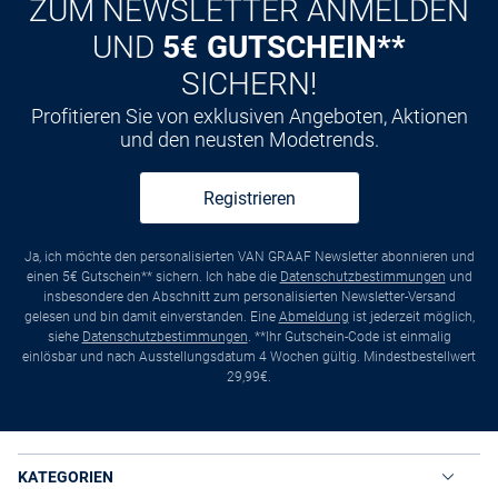
ZUM NEWSLETTER ANMELDEN
UND
5€ GUTSCHEIN**
SICHERN!
Profitieren Sie von exklusiven Angeboten, Aktionen
und den neusten Modetrends.
Registrieren
Ja, ich möchte den personalisierten VAN GRAAF Newsletter abonnieren und
einen 5€ Gutschein** sichern. Ich habe die
Datenschutzbestimmungen
und
insbesondere den Abschnitt zum personalisierten Newsletter-Versand
gelesen und bin damit einverstanden. Eine
Abmeldung
ist jederzeit möglich,
siehe
Datenschutzbestimmungen
. **Ihr Gutschein-Code ist einmalig
einlösbar und nach Ausstellungsdatum 4 Wochen gültig. Mindestbestellwert
29,99€.
KATEGORIEN