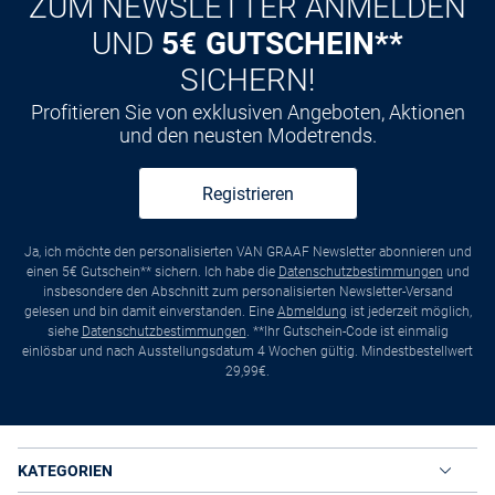
ZUM NEWSLETTER ANMELDEN
UND
5€ GUTSCHEIN**
SICHERN!
Profitieren Sie von exklusiven Angeboten, Aktionen
und den neusten Modetrends.
Registrieren
Ja, ich möchte den personalisierten VAN GRAAF Newsletter abonnieren und
einen 5€ Gutschein** sichern. Ich habe die
Datenschutzbestimmungen
und
insbesondere den Abschnitt zum personalisierten Newsletter-Versand
gelesen und bin damit einverstanden. Eine
Abmeldung
ist jederzeit möglich,
siehe
Datenschutzbestimmungen
. **Ihr Gutschein-Code ist einmalig
einlösbar und nach Ausstellungsdatum 4 Wochen gültig. Mindestbestellwert
29,99€.
KATEGORIEN