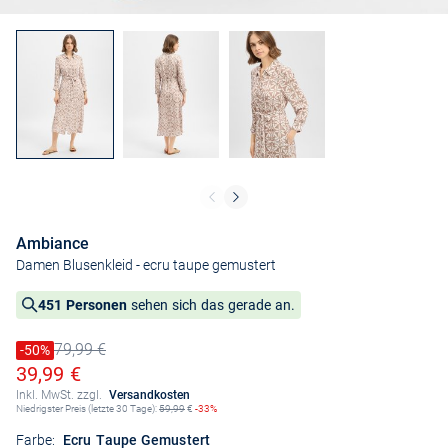
Ambiance
Damen Blusenkleid
- ecru taupe gemustert
451 Personen
sehen sich das gerade an.
79,99 €
Preis reduziert um
-50%
Alter Preis
Ermäßigter Preis
39,99 €
Inkl. MwSt. zzgl.
Versandkosten
Niedrigster Preis (letzte 30 Tage):
59,99
€
-33%
Farbe:
Ecru Taupe Gemustert