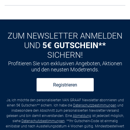
ZUM NEWSLETTER ANMELDEN
UND
5€ GUTSCHEIN**
SICHERN!
Profitieren Sie von exklusiven Angeboten, Aktionen
und den neusten Modetrends.
Registrieren
Ja, ich möchte den personalisierten VAN GRAAF Newsletter abonnieren und
einen 5€ Gutschein** sichern. Ich habe die
Datenschutzbestimmungen
und
insbesondere den Abschnitt zum personalisierten Newsletter-Versand
gelesen und bin damit einverstanden. Eine
Abmeldung
ist jederzeit möglich,
siehe
Datenschutzbestimmungen
. **Ihr Gutschein-Code ist einmalig
einlösbar und nach Ausstellungsdatum 4 Wochen gültig. Mindestbestellwert