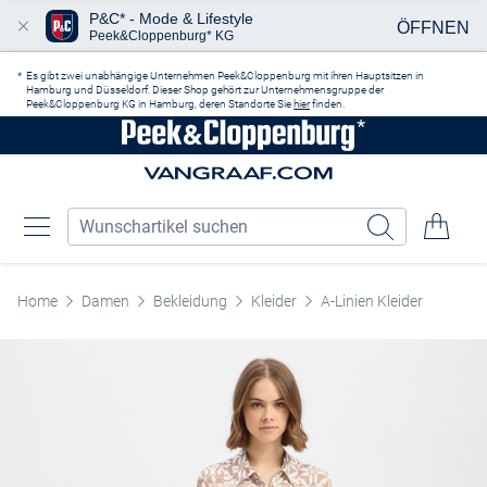
P&C* - Mode & Lifestyle
ÖFFNEN
Peek&Cloppenburg* KG
Zum Hauptinhalt springen
Es gibt zwei unabhängige Unternehmen Peek&Cloppenburg mit ihren Hauptsitzen in
Hamburg und Düsseldorf. Dieser Shop gehört zur Unternehmensgruppe der
Peek&Cloppenburg KG in Hamburg, deren Standorte Sie
hier
finden.
Home
Damen
Bekleidung
Kleider
A-Linien Kleider