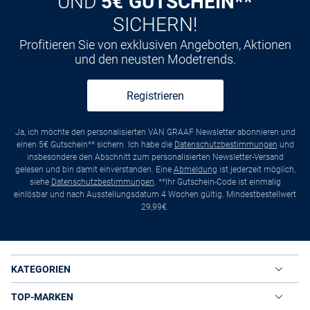
UND
5€ GUTSCHEIN**
SICHERN!
Profitieren Sie von exklusiven Angeboten, Aktionen
und den neusten Modetrends.
Registrieren
Ja, ich möchte den personalisierten VAN GRAAF Newsletter abonnieren und
einen 5€ Gutschein** sichern. Ich habe die
Datenschutzbestimmungen
und
insbesondere den Abschnitt zum personalisierten Newsletter-Versand
gelesen und bin damit einverstanden. Eine
Abmeldung
ist jederzeit möglich,
siehe
Datenschutzbestimmungen
. **Ihr Gutschein-Code ist einmalig
einlösbar und nach Ausstellungsdatum 4 Wochen gültig. Mindestbestellwert
29,99€.
KATEGORIEN
TOP-MARKEN