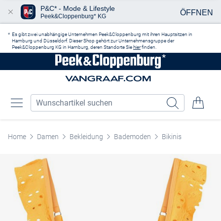
P&C* - Mode & Lifestyle
ÖFFNEN
Peek&Cloppenburg* KG
Zum Hauptinhalt springen
Es gibt zwei unabhängige Unternehmen Peek&Cloppenburg mit ihren Hauptsitzen in
Hamburg und Düsseldorf. Dieser Shop gehört zur Unternehmensgruppe der
Peek&Cloppenburg KG in Hamburg, deren Standorte Sie
hier
finden.
Home
Damen
Bekleidung
Bademoden
Bikinis