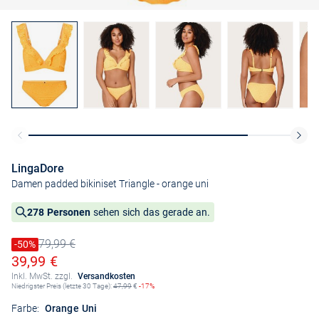
LingaDore
Damen padded bikiniset Triangle
- orange uni
278 Personen
sehen sich das gerade an.
79,99 €
Preis reduziert um
-50%
Alter Preis
Ermäßigter Preis
39,99 €
Inkl. MwSt. zzgl.
Versandkosten
Niedrigster Preis (letzte 30 Tage):
47,99
€
-17%
Farbe:
Orange Uni