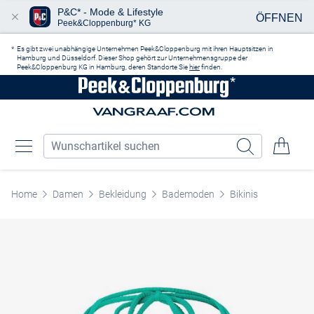
P&C* - Mode & Lifestyle
ÖFFNEN
Peek&Cloppenburg* KG
Zum Hauptinhalt springen
Es gibt zwei unabhängige Unternehmen Peek&Cloppenburg mit ihren Hauptsitzen in
Hamburg und Düsseldorf. Dieser Shop gehört zur Unternehmensgruppe der
Peek&Cloppenburg KG in Hamburg, deren Standorte Sie
hier
finden.
Home
Damen
Bekleidung
Bademoden
Bikinis