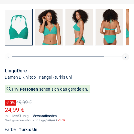
LingaDore
Damen Bikini top Triangel
- türkis uni
119 Personen
sehen sich das gerade an.
49,99 €
Preis reduziert um
-50%
Alter Preis
Ermäßigter Preis
24,99 €
Inkl. MwSt. zzgl.
Versandkosten
Niedrigster Preis (letzte 30 Tage):
29,99
€
-17%
Farbe:
Türkis Uni