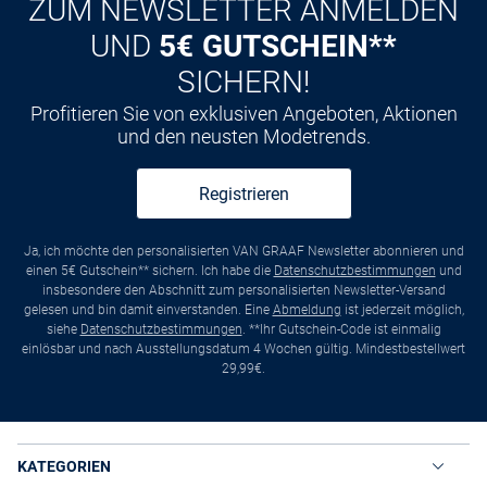
ZUM NEWSLETTER ANMELDEN
UND
5€ GUTSCHEIN**
SICHERN!
Profitieren Sie von exklusiven Angeboten, Aktionen
und den neusten Modetrends.
Registrieren
Ja, ich möchte den personalisierten VAN GRAAF Newsletter abonnieren und
einen 5€ Gutschein** sichern. Ich habe die
Datenschutzbestimmungen
und
insbesondere den Abschnitt zum personalisierten Newsletter-Versand
gelesen und bin damit einverstanden. Eine
Abmeldung
ist jederzeit möglich,
siehe
Datenschutzbestimmungen
. **Ihr Gutschein-Code ist einmalig
einlösbar und nach Ausstellungsdatum 4 Wochen gültig. Mindestbestellwert
29,99€.
KATEGORIEN