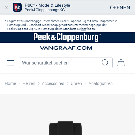
P&C* - Mode & Lifestyle
ÖFFNEN
Peek&Cloppenburg* KG
Zum Hauptinhalt springen
Es gibt zwei unabhängige Unternehmen Peek&Cloppenburg mit ihren Hauptsitzen in
Hamburg und Düsseldorf. Dieser Shop gehört zur Unternehmensgruppe der
Peek&Cloppenburg KG in Hamburg, deren Standorte Sie
hier
finden.
Home
Herren
Accessoires
Uhren
Analoguhren