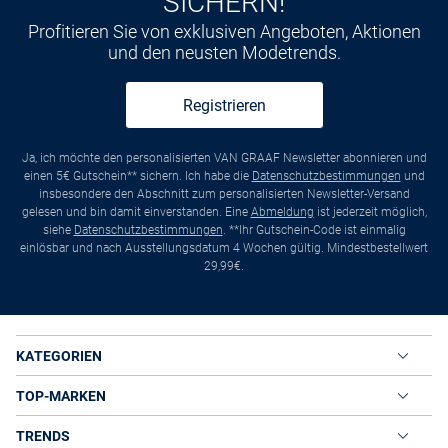
SICHERN!
Profitieren Sie von exklusiven Angeboten, Aktionen
und den neusten Modetrends.
Registrieren
Ja, ich möchte den personalisierten VAN GRAAF Newsletter abonnieren und
einen 5€ Gutschein** sichern. Ich habe die
Datenschutzbestimmungen
und
insbesondere den Abschnitt zum personalisierten Newsletter-Versand
gelesen und bin damit einverstanden. Eine
Abmeldung
ist jederzeit möglich,
siehe
Datenschutzbestimmungen
. **Ihr Gutschein-Code ist einmalig
einlösbar und nach Ausstellungsdatum 4 Wochen gültig. Mindestbestellwert
29,99€.
KATEGORIEN
TOP-MARKEN
TRENDS