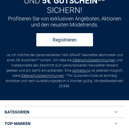
UND
5€ GUTSCHEIN**
SICHERN!
Profitieren Sie von exklusiven Angeboten, Aktionen
und den neusten Modetrends.
Registrieren
Ja, ich möchte den personalisierten VAN GRAAF Newsletter abonnieren und
einen 5€ Gutschein** sichern. Ich habe die
Datenschutzbestimmungen
und
insbesondere den Abschnitt zum personalisierten Newsletter-Versand
gelesen und bin damit einverstanden. Eine
Abmeldung
ist jederzeit möglich,
siehe
Datenschutzbestimmungen
. **Ihr Gutschein-Code ist einmalig
einlösbar und nach Ausstellungsdatum 4 Wochen gültig. Mindestbestellwert
29,99€.
KATEGORIEN
TOP-MARKEN