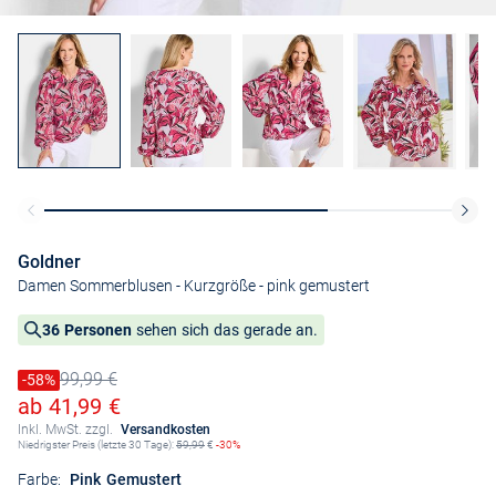
Goldner
Damen Sommerblusen - Kurzgröße
- pink gemustert
36 Personen
sehen sich das gerade an.
99,99 €
Preis reduziert um
-58%
Alter Preis
Ermäßigter Preis
ab 41,99 €
Inkl. MwSt. zzgl.
Versandkosten
Niedrigster Preis (letzte 30 Tage):
59,99
€
-30%
Farbe:
Pink Gemustert