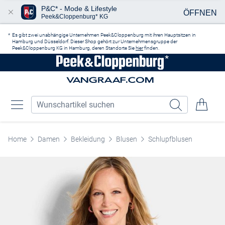
P&C* - Mode & Lifestyle
ÖFFNEN
Peek&Cloppenburg* KG
Zum Hauptinhalt springen
Es gibt zwei unabhängige Unternehmen Peek&Cloppenburg mit ihren Hauptsitzen in
Hamburg und Düsseldorf. Dieser Shop gehört zur Unternehmensgruppe der
Peek&Cloppenburg KG in Hamburg, deren Standorte Sie
hier
finden.
Home
Damen
Bekleidung
Blusen
Schlupfblusen