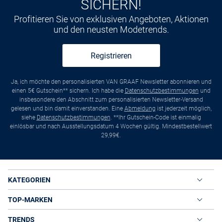
SICHERN!
Profitieren Sie von exklusiven Angeboten, Aktionen
und den neusten Modetrends.
Registrieren
Ja, ich möchte den personalisierten VAN GRAAF Newsletter abonnieren und
einen 5€ Gutschein** sichern. Ich habe die
Datenschutzbestimmungen
und
insbesondere den Abschnitt zum personalisierten Newsletter-Versand
gelesen und bin damit einverstanden. Eine
Abmeldung
ist jederzeit möglich,
siehe
Datenschutzbestimmungen
. **Ihr Gutschein-Code ist einmalig
einlösbar und nach Ausstellungsdatum 4 Wochen gültig. Mindestbestellwert
29,99€.
KATEGORIEN
TOP-MARKEN
TRENDS