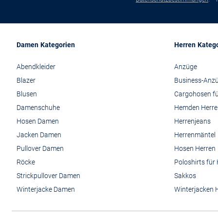
Damen Kategorien
Herren Kateg
Abendkleider
Anzüge
Blazer
Business-Anz
Blusen
Cargohosen fü
Damenschuhe
Hemden Herre
Hosen Damen
Herrenjeans
Jacken Damen
Herrenmäntel
Pullover Damen
Hosen Herren
Röcke
Poloshirts für
Strickpullover Damen
Sakkos
Winterjacke Damen
Winterjacken 