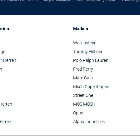
orien
Marken
Wellensteyn
üge
Tommy Hilfiger
r Herren
Polo Ralph Lauren
n
Fred Perry
Marc Cain
Msch Copenhagen
Street One
 Herren
MOS MOSH
Opus
Herren
Alpha Industries