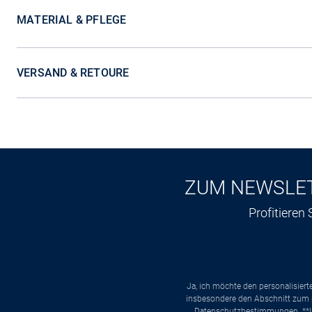
MATERIAL & PFLEGE
VERSAND & RETOURE
ZUM NEWSLE
Profitieren
Ja, ich möchte den personalisier
insbesondere den Abschnitt zum p
Datenschutzbestimmungen
. *