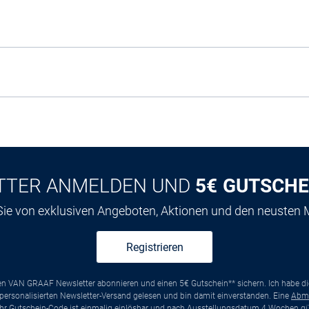
TTER ANMELDEN UND
5€ GUTSCHE
 Sie von exklusiven Angeboten, Aktionen und den neusten
Registrieren
ten VAN GRAAF Newsletter abonnieren und einen 5€ Gutschein** sichern. Ich habe d
ersonalisierten Newsletter-Versand gelesen und bin damit einverstanden. Eine
Abm
*Ihr Gutschein-Code ist einmalig einlösbar und nach Ausstellungsdatum 4 Wochen gül