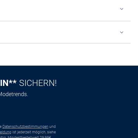
IN**
SICHERN!
 Modetrends.
ie
Datenschutzbestimmungen
und
eldung
ist jederzeit möglich, siehe
tig. Mindestbestellwert 29,99€.