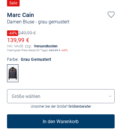
Sale
Marc Cain
Damen Bluse
- grau gemustert
249,99 €
Preis reduziert um
-44%
Alter Preis
Ermäßigter Preis
139,99 €
Inkl. MwSt. zzgl.
Versandkosten
Niedrigster Preis (letzte 30 Tage):
249,99
€
-44%
Farbe:
Grau Gemustert
Grössenauswahl
Größe wählen
Unsicher bei der Größe?
Größenberater
In den Warenkorb