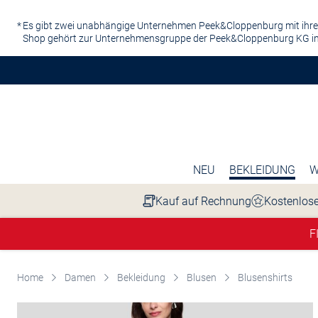
Zum Hauptinhalt springen
Es gibt zwei unabhängige Unternehmen Peek&Cloppenburg mit ihre
Shop gehört zur Unternehmensgruppe der Peek&Cloppenburg KG in
NEU
BEKLEIDUNG
W
Kauf auf Rechnung
Kostenlose
F
Home
Damen
Bekleidung
Blusen
Blusenshirts