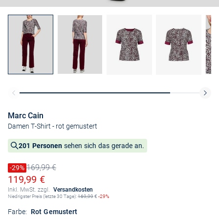
Marc Cain
Damen T-Shirt
- rot gemustert
201 Personen
sehen sich das gerade an.
169,99 €
Preis reduziert um
-29%
Alter Preis
Ermäßigter Preis
119,99 €
Inkl. MwSt. zzgl.
Versandkosten
Niedrigster Preis (letzte 30 Tage):
169,99
€
-29%
Farbe:
Rot Gemustert