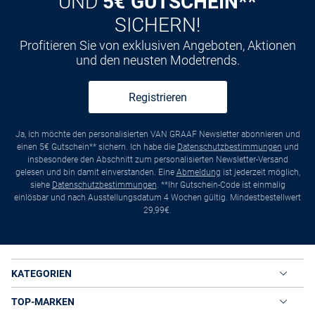
UND
5€ GUTSCHEIN**
SICHERN!
Profitieren Sie von exklusiven Angeboten, Aktionen
und den neusten Modetrends.
Registrieren
Ja, ich möchte den personalisierten VAN GRAAF Newsletter abonnieren und
einen 5€ Gutschein** sichern. Ich habe die
Datenschutzbestimmungen
und
insbesondere den Abschnitt zum personalisierten Newsletter-Versand
gelesen und bin damit einverstanden. Eine
Abmeldung
ist jederzeit möglich,
siehe
Datenschutzbestimmungen
. **Ihr Gutschein-Code ist einmalig
einlösbar und nach Ausstellungsdatum 4 Wochen gültig. Mindestbestellwert
29,99€.
KATEGORIEN
TOP-MARKEN