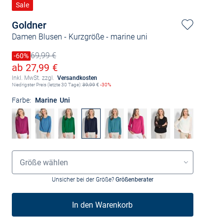
Sale
Goldner
Damen Blusen - Kurzgröße
- marine uni
69,99 €
Preis reduziert um
-60%
Alter Preis
Ermäßigter Preis
ab 27,99 €
Inkl. MwSt. zzgl.
Versandkosten
Niedrigster Preis (letzte 30 Tage):
39,99
€
-30%
Farbe:
Marine Uni
Grössenauswahl
Größe wählen
Unsicher bei der Größe?
Größenberater
In den Warenkorb