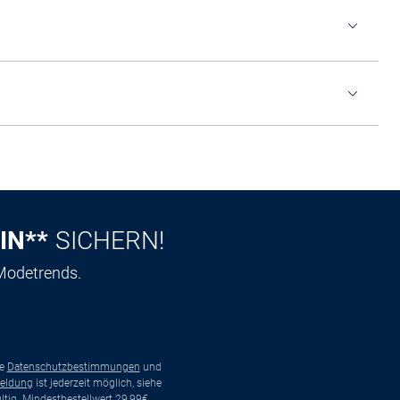
IN**
SICHERN!
 Modetrends.
ie
Datenschutzbestimmungen
und
eldung
ist jederzeit möglich, siehe
tig. Mindestbestellwert 29,99€.