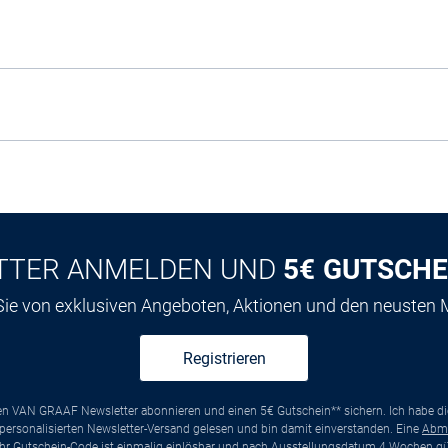
TTER ANMELDEN UND
5€ GUTSCHE
 Sie von exklusiven Angeboten, Aktionen und den neusten
Registrieren
ten VAN GRAAF Newsletter abonnieren und einen 5€ Gutschein** sichern. Ich habe d
ersonalisierten Newsletter-Versand gelesen und bin damit einverstanden. Eine
Abm
*Ihr Gutschein-Code ist einmalig einlösbar und nach Ausstellungsdatum 4 Wochen gül