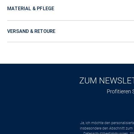
MATERIAL & PFLEGE
VERSAND & RETOURE
ZUM NEWSLE
Profitieren
Ja, ich möchte den personalisier
insbesondere den Abschnitt zum p
Datenschutzbestimmungen
. *