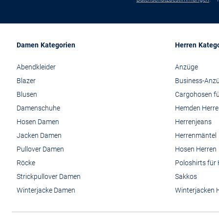
Damen Kategorien
Herren Kateg
Abendkleider
Anzüge
Blazer
Business-Anz
Blusen
Cargohosen fü
Damenschuhe
Hemden Herre
Hosen Damen
Herrenjeans
Jacken Damen
Herrenmäntel
Pullover Damen
Hosen Herren
Röcke
Poloshirts für
Strickpullover Damen
Sakkos
Winterjacke Damen
Winterjacken 