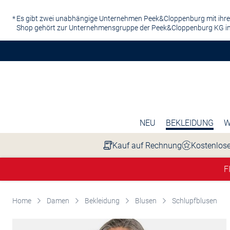
Zum Hauptinhalt springen
Es gibt zwei unabhängige Unternehmen Peek&Cloppenburg mit ihre
Shop gehört zur Unternehmensgruppe der Peek&Cloppenburg KG in
NEU
BEKLEIDUNG
W
Kauf auf Rechnung
Kostenlose
F
Home
Damen
Bekleidung
Blusen
Schlupfblusen