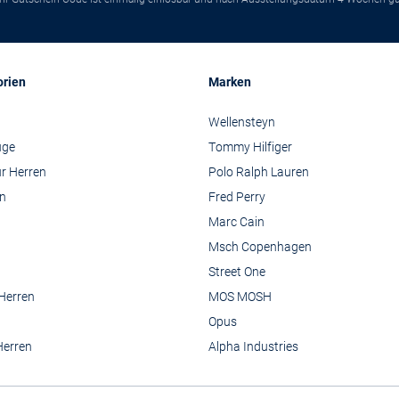
orien
Marken
Wellensteyn
üge
Tommy Hilfiger
r Herren
Polo Ralph Lauren
n
Fred Perry
Marc Cain
Msch Copenhagen
Street One
 Herren
MOS MOSH
Opus
Herren
Alpha Industries