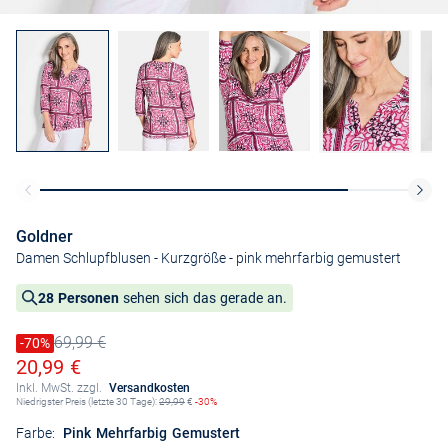
Goldner
Damen Schlupfblusen - Kurzgröße
- pink mehrfarbig gemustert
28 Personen
sehen sich das gerade an.
69,99 €
Preis reduziert um
-70%
Alter Preis
Ermäßigter Preis
20,99 €
Inkl. MwSt. zzgl.
Versandkosten
Niedrigster Preis (letzte 30 Tage):
29,99
€
-30%
Farbe:
Pink Mehrfarbig Gemustert