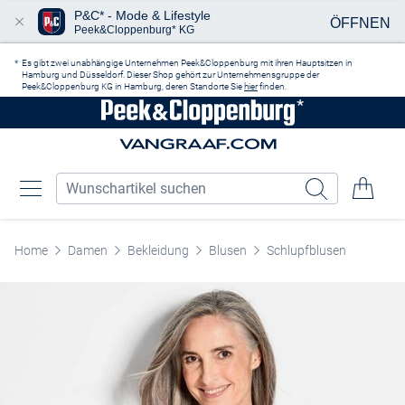
P&C* - Mode & Lifestyle
ÖFFNEN
Peek&Cloppenburg* KG
Zum Hauptinhalt springen
Es gibt zwei unabhängige Unternehmen Peek&Cloppenburg mit ihren Hauptsitzen in
Hamburg und Düsseldorf. Dieser Shop gehört zur Unternehmensgruppe der
Peek&Cloppenburg KG in Hamburg, deren Standorte Sie
hier
finden.
Home
Damen
Bekleidung
Blusen
Schlupfblusen