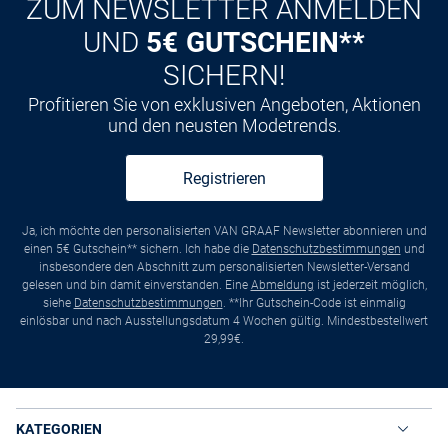
ZUM NEWSLETTER ANMELDEN
UND
5€ GUTSCHEIN**
SICHERN!
Profitieren Sie von exklusiven Angeboten, Aktionen
und den neusten Modetrends.
Registrieren
Ja, ich möchte den personalisierten VAN GRAAF Newsletter abonnieren und
einen 5€ Gutschein** sichern. Ich habe die
Datenschutzbestimmungen
und
insbesondere den Abschnitt zum personalisierten Newsletter-Versand
gelesen und bin damit einverstanden. Eine
Abmeldung
ist jederzeit möglich,
siehe
Datenschutzbestimmungen
. **Ihr Gutschein-Code ist einmalig
einlösbar und nach Ausstellungsdatum 4 Wochen gültig. Mindestbestellwert
29,99€.
KATEGORIEN