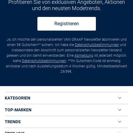
Profitieren Sie von exklusiven Angeboten, Aktionen
und den neusten Modetrends.
Registrieren
Ja, ich möchte den personalisierten VAN GRAAF Newsletter abonnieren und
einen 5€ Gutschein** sichern. Ich habe die
Datenschutzbestimmungen
und
insbesondere den Abschnitt zum personalisierten Newsletter-Versand
gelesen und bin damit einverstanden. Eine
Abmeldung
ist jederzeit möglich,
siehe
Datenschutzbestimmungen
. **Ihr Gutschein-Code ist einmalig
einlösbar und nach Ausstellungsdatum 4 Wochen gültig. Mindestbestellwert
29,99€.
KATEGORIEN
TOP-MARKEN
TRENDS