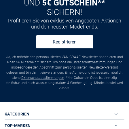
UND
5€ GUTSCHEIN**
SICHERN!
Profitieren Sie von exklusiven Angeboten, Aktionen
und den neusten Modetrends.
Registrieren
Ja, ich möchte den personalisierten VAN GRAAF Newsletter abonnieren und
einen 5€ Gutschein** sichern. Ich habe die
Datenschutzbestimmungen
und
insbesondere den Abschnitt zum personalisierten Newsletter-Versand
gelesen und bin damit einverstanden. Eine
Abmeldung
ist jederzeit möglich,
siehe
Datenschutzbestimmungen
. **Ihr Gutschein-Code ist einmalig
einlösbar und nach Ausstellungsdatum 4 Wochen gültig. Mindestbestellwert
29,99€.
KATEGORIEN
TOP-MARKEN