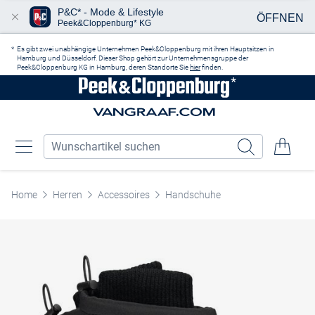
P&C* - Mode & Lifestyle
ÖFFNEN
Peek&Cloppenburg* KG
Zum Hauptinhalt springen
Es gibt zwei unabhängige Unternehmen Peek&Cloppenburg mit ihren Hauptsitzen in
Hamburg und Düsseldorf. Dieser Shop gehört zur Unternehmensgruppe der
Peek&Cloppenburg KG in Hamburg, deren Standorte Sie
hier
finden.
Home
Herren
Accessoires
Handschuhe