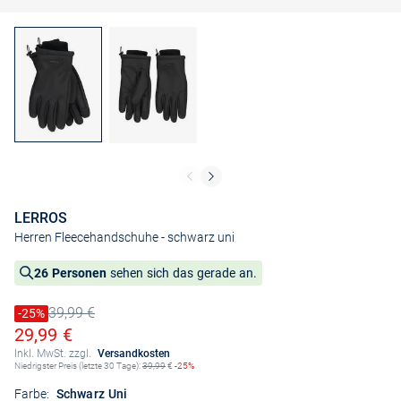
LERROS
Herren Fleecehandschuhe
- schwarz uni
26 Personen
sehen sich das gerade an.
39,99 €
Preis reduziert um
-25%
Alter Preis
Ermäßigter Preis
29,99 €
Inkl. MwSt. zzgl.
Versandkosten
Niedrigster Preis (letzte 30 Tage):
39,99
€
-25%
Farbe:
Schwarz Uni