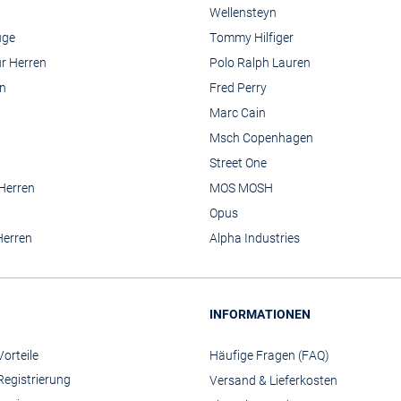
Wellensteyn
üge
Tommy Hilfiger
r Herren
Polo Ralph Lauren
n
Fred Perry
Marc Cain
Msch Copenhagen
Street One
 Herren
MOS MOSH
Opus
Herren
Alpha Industries
INFORMATIONEN
orteile
Häufige Fragen (FAQ)
Registrierung
Versand & Lieferkosten