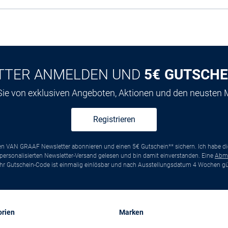
TTER ANMELDEN UND
5€ GUTSCHE
 Sie von exklusiven Angeboten, Aktionen und den neusten
Registrieren
ten VAN GRAAF Newsletter abonnieren und einen 5€ Gutschein** sichern. Ich habe d
ersonalisierten Newsletter-Versand gelesen und bin damit einverstanden. Eine
Abm
*Ihr Gutschein-Code ist einmalig einlösbar und nach Ausstellungsdatum 4 Wochen gül
orien
Marken