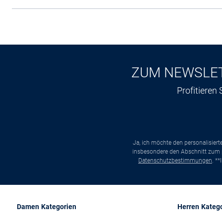
ZUM NEWSLE
Profitieren
Ja, ich möchte den personalisier
insbesondere den Abschnitt zum p
Datenschutzbestimmungen
. *
Damen Kategorien
Herren Kateg