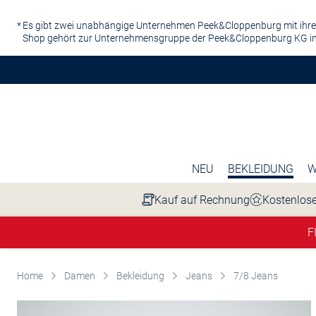
Zum Hauptinhalt springen
Es gibt zwei unabhängige Unternehmen Peek&Cloppenburg mit ihre
Shop gehört zur Unternehmensgruppe der Peek&Cloppenburg KG in
NEU
BEKLEIDUNG
W
Kauf auf Rechnung
Kostenlose
F
Home
Damen
Bekleidung
Jeans
7/8 Jeans