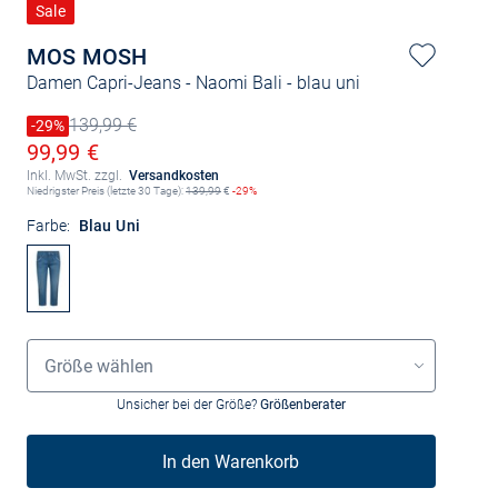
Sale
MOS MOSH
Damen Capri-Jeans - Naomi Bali
- blau uni
139,99 €
Preis reduziert um
-29%
Alter Preis
Ermäßigter Preis
99,99 €
Inkl. MwSt. zzgl.
Versandkosten
Niedrigster Preis (letzte 30 Tage):
139,99
€
-29%
Farbe:
Blau Uni
Grössenauswahl
Größe wählen
Unsicher bei der Größe?
Größenberater
In den Warenkorb