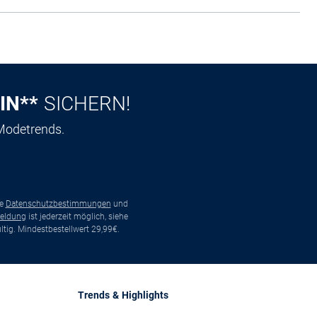
IN**
SICHERN!
 Modetrends.
ie
Datenschutzbestimmungen
und
eldung
ist jederzeit möglich, siehe
tig. Mindestbestellwert 29,99€.
Trends & Highlights