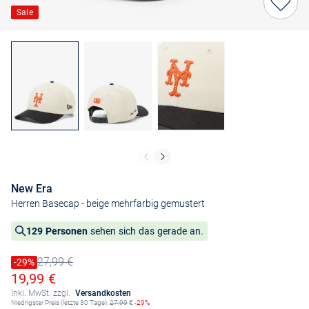
Sale
New Era
Herren Basecap
- beige mehrfarbig gemustert
129 Personen
sehen sich das gerade an.
27,99 €
Preis reduziert um
-29%
Alter Preis
Ermäßigter Preis
19,99 €
Inkl. MwSt. zzgl.
Versandkosten
Niedrigster Preis (letzte 30 Tage):
27,99
€
-29%