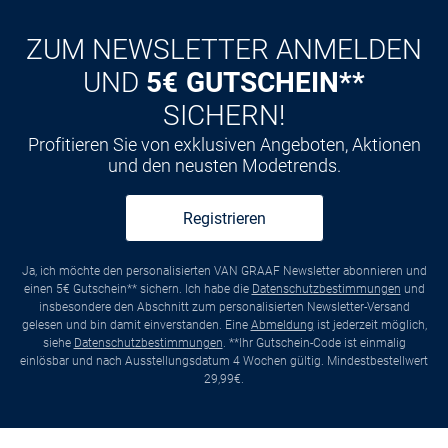
ZUM NEWSLETTER ANMELDEN
UND
5€ GUTSCHEIN**
SICHERN!
Profitieren Sie von exklusiven Angeboten, Aktionen
und den neusten Modetrends.
Registrieren
Ja, ich möchte den personalisierten VAN GRAAF Newsletter abonnieren und
einen 5€ Gutschein** sichern. Ich habe die
Datenschutzbestimmungen
und
insbesondere den Abschnitt zum personalisierten Newsletter-Versand
gelesen und bin damit einverstanden. Eine
Abmeldung
ist jederzeit möglich,
siehe
Datenschutzbestimmungen
. **Ihr Gutschein-Code ist einmalig
einlösbar und nach Ausstellungsdatum 4 Wochen gültig. Mindestbestellwert
29,99€.