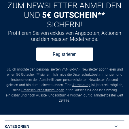
ZUM NEWSLETTER ANMELDEN
UND
5€ GUTSCHEIN**
SICHERN!
Profitieren Sie von exklusiven Angeboten, Aktionen
und den neusten Modetrends.
Registrieren
Ja, ich möchte den personalisierten VAN GRAAF Newsletter abonnieren und
einen 5€ Gutschein** sichern. Ich habe die
Datenschutzbestimmungen
und
insbesondere den Abschnitt zum personalisierten Newsletter-Versand
gelesen und bin damit einverstanden. Eine
Abmeldung
ist jederzeit möglich,
siehe
Datenschutzbestimmungen
. **Ihr Gutschein-Code ist einmalig
einlösbar und nach Ausstellungsdatum 4 Wochen gültig. Mindestbestellwert
29,99€.
KATEGORIEN