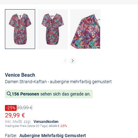
Venice Beach
Damen Strand-Kaftan
- aubergine mehrfarbig gemustert
156 Personen
sehen sich das gerade an.
39,99 €
Preis reduziert um
-25%
Alter Preis
Ermäßigter Preis
29,99 €
Inkl. MwSt. zzgl.
Versandkosten
Niedrigster Preis (letzte 30 Tage):
39,99
€
-25%
Farbe:
Aubergine Mehrfarbig Gemustert