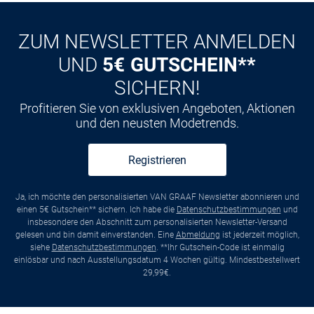
ZUM NEWSLETTER ANMELDEN
UND
5€ GUTSCHEIN**
SICHERN!
Profitieren Sie von exklusiven Angeboten, Aktionen
und den neusten Modetrends.
Registrieren
Ja, ich möchte den personalisierten VAN GRAAF Newsletter abonnieren und
einen 5€ Gutschein** sichern. Ich habe die
Datenschutzbestimmungen
und
insbesondere den Abschnitt zum personalisierten Newsletter-Versand
gelesen und bin damit einverstanden. Eine
Abmeldung
ist jederzeit möglich,
siehe
Datenschutzbestimmungen
. **Ihr Gutschein-Code ist einmalig
einlösbar und nach Ausstellungsdatum 4 Wochen gültig. Mindestbestellwert
29,99€.