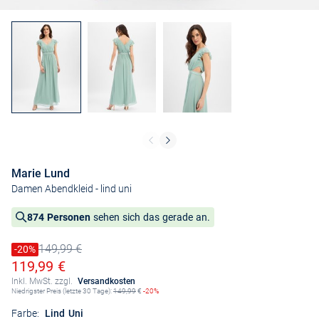
Marie Lund
Damen Abendkleid
- lind uni
874 Personen
sehen sich das gerade an.
149,99 €
Preis reduziert um
-20%
Alter Preis
Ermäßigter Preis
119,99 €
Inkl. MwSt. zzgl.
Versandkosten
Niedrigster Preis (letzte 30 Tage):
149,99
€
-20%
Farbe:
Lind Uni