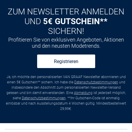
ZUM NEWSLETTER ANMELDEN
UND
5€ GUTSCHEIN**
SICHERN!
Profitieren Sie von exklusiven Angeboten, Aktionen
und den neusten Modetrends.
Registrieren
Ja, ich möchte den personalisierten VAN GRAAF Newsletter abonnieren und
einen 5€ Gutschein** sichern. Ich habe die
Datenschutzbestimmungen
und
insbesondere den Abschnitt zum personalisierten Newsletter-Versand
gelesen und bin damit einverstanden. Eine
Abmeldung
ist jederzeit möglich,
siehe
Datenschutzbestimmungen
. **Ihr Gutschein-Code ist einmalig
einlösbar und nach Ausstellungsdatum 4 Wochen gültig. Mindestbestellwert
29,99€.