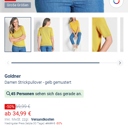
Große Größen
Goldner
Damen Strickpullover
- gelb gemustert
45 Personen
sehen sich das gerade an.
69,99 €
Preis reduziert um
-50%
Alter Preis
Ermäßigter Preis
ab 34,99 €
Inkl. MwSt. zzgl.
Versandkosten
Niedrigster Preis (letzte 30 Tage):
49,99
€
-30%