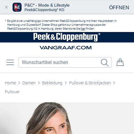
P&C* - Mode & Lifestyle
ÖFFNEN
Peek&Cloppenburg* KG
Zum Hauptinhalt springen
Es gibt zwei unabhängige Unternehmen Peek&Cloppenburg mit ihren Hauptsitzen in
Hamburg und Düsseldorf. Dieser Shop gehört zur Unternehmensgruppe der
Peek&Cloppenburg KG in Hamburg, deren Standorte Sie
hier
finden.
Home
Damen
Bekleidung
Pullover & Strickjacken
Pullover