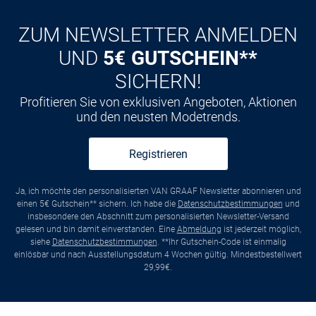
ZUM NEWSLETTER ANMELDEN
UND
5€ GUTSCHEIN**
SICHERN!
Profitieren Sie von exklusiven Angeboten, Aktionen
und den neusten Modetrends.
Registrieren
Ja, ich möchte den personalisierten VAN GRAAF Newsletter abonnieren und
einen 5€ Gutschein** sichern. Ich habe die
Datenschutzbestimmungen
und
insbesondere den Abschnitt zum personalisierten Newsletter-Versand
gelesen und bin damit einverstanden. Eine
Abmeldung
ist jederzeit möglich,
siehe
Datenschutzbestimmungen
. **Ihr Gutschein-Code ist einmalig
einlösbar und nach Ausstellungsdatum 4 Wochen gültig. Mindestbestellwert
29,99€.