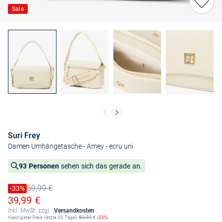
Sale
Suri Frey
Damen Umhängetasche - Amey
- ecru uni
93 Personen
sehen sich das gerade an.
59,99 €
Preis reduziert um
-33%
Alter Preis
Ermäßigter Preis
39,99 €
Inkl. MwSt. zzgl.
Versandkosten
Niedrigster Preis (letzte 30 Tage):
59,99
€
-33%