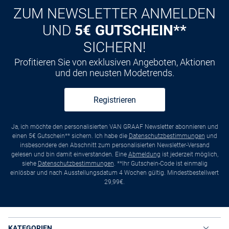
ZUM NEWSLETTER ANMELDEN
UND
5€ GUTSCHEIN**
SICHERN!
Profitieren Sie von exklusiven Angeboten, Aktionen
und den neusten Modetrends.
Registrieren
Ja, ich möchte den personalisierten VAN GRAAF Newsletter abonnieren und
einen 5€ Gutschein** sichern. Ich habe die
Datenschutzbestimmungen
und
insbesondere den Abschnitt zum personalisierten Newsletter-Versand
gelesen und bin damit einverstanden. Eine
Abmeldung
ist jederzeit möglich,
siehe
Datenschutzbestimmungen
. **Ihr Gutschein-Code ist einmalig
einlösbar und nach Ausstellungsdatum 4 Wochen gültig. Mindestbestellwert
29,99€.
KATEGORIEN