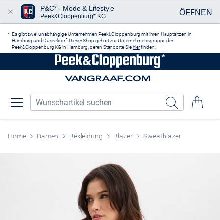
P&C* - Mode & Lifestyle
ÖFFNEN
Peek&Cloppenburg* KG
Zum Hauptinhalt springen
Es gibt zwei unabhängige Unternehmen Peek&Cloppenburg mit ihren Hauptsitzen in
Hamburg und Düsseldorf. Dieser Shop gehört zur Unternehmensgruppe der
Peek&Cloppenburg KG in Hamburg, deren Standorte Sie
hier
finden.
Home
Damen
Bekleidung
Blazer
Sweatblazer