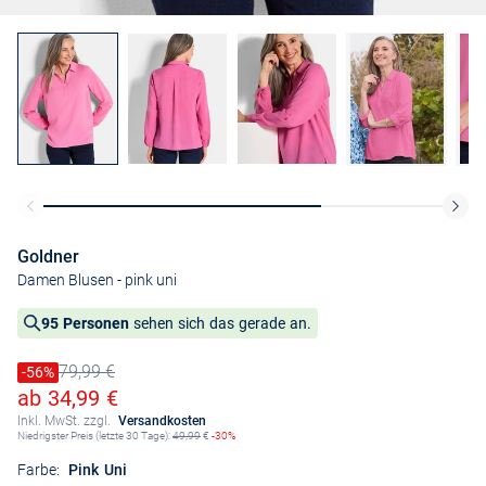
Goldner
Damen Blusen
- pink uni
95 Personen
sehen sich das gerade an.
79,99 €
Preis reduziert um
-56%
Alter Preis
Ermäßigter Preis
ab 34,99 €
Inkl. MwSt. zzgl.
Versandkosten
Niedrigster Preis (letzte 30 Tage):
49,99
€
-30%
Farbe:
Pink Uni