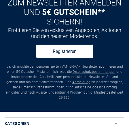
ZUM NEWSLETTER ANMELDEN
UND
5€ GUTSCHEIN**
SICHERN!
Profitieren Sie von exklusiven Angeboten, Aktionen
und den neusten Modetrends.
Registrieren
Ja, ich möchte den personalisierten VAN GRAAF Newsletter abonnieren und
einen 5€ Gutschein** sichern. Ich habe die
Datenschutzbestimmungen
und
insbesondere den Abschnitt zum personalisierten Newsletter-Versand
gelesen und bin damit einverstanden. Eine
Abmeldung
ist jederzeit möglich,
siehe
Datenschutzbestimmungen
. **Ihr Gutschein-Code ist einmalig
einlösbar und nach Ausstellungsdatum 4 Wochen gültig. Mindestbestellwert
29,99€.
KATEGORIEN