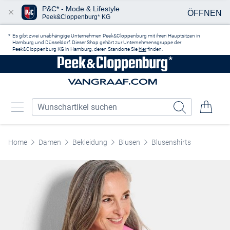
P&C* - Mode & Lifestyle
ÖFFNEN
Peek&Cloppenburg* KG
Zum Hauptinhalt springen
Es gibt zwei unabhängige Unternehmen Peek&Cloppenburg mit ihren Hauptsitzen in
Hamburg und Düsseldorf. Dieser Shop gehört zur Unternehmensgruppe der
Peek&Cloppenburg KG in Hamburg, deren Standorte Sie
hier
finden.
Home
Damen
Bekleidung
Blusen
Blusenshirts