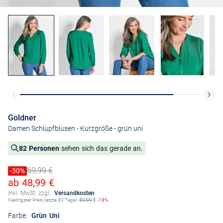
Goldner
Damen Schlupfblusen - Kurzgröße
- grün uni
82 Personen
sehen sich das gerade an.
69,99 €
Preis reduziert um
-30%
Alter Preis
Ermäßigter Preis
ab 48,99 €
Inkl. MwSt. zzgl.
Versandkosten
Niedrigster Preis (letzte 30 Tage):
59,99
€
-18%
Farbe:
Grün Uni