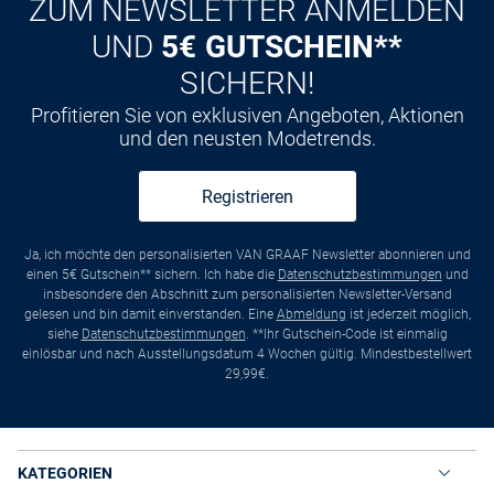
ZUM NEWSLETTER ANMELDEN
UND
5€ GUTSCHEIN**
SICHERN!
Profitieren Sie von exklusiven Angeboten, Aktionen
und den neusten Modetrends.
Registrieren
Ja, ich möchte den personalisierten VAN GRAAF Newsletter abonnieren und
einen 5€ Gutschein** sichern. Ich habe die
Datenschutzbestimmungen
und
insbesondere den Abschnitt zum personalisierten Newsletter-Versand
gelesen und bin damit einverstanden. Eine
Abmeldung
ist jederzeit möglich,
siehe
Datenschutzbestimmungen
. **Ihr Gutschein-Code ist einmalig
einlösbar und nach Ausstellungsdatum 4 Wochen gültig. Mindestbestellwert
29,99€.
KATEGORIEN