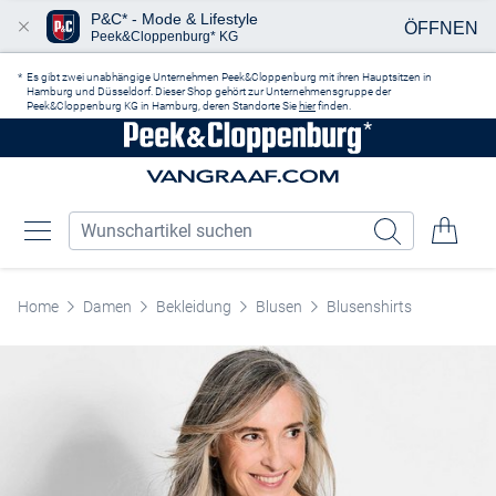
P&C* - Mode & Lifestyle
ÖFFNEN
Peek&Cloppenburg* KG
Zum Hauptinhalt springen
Es gibt zwei unabhängige Unternehmen Peek&Cloppenburg mit ihren Hauptsitzen in
Hamburg und Düsseldorf. Dieser Shop gehört zur Unternehmensgruppe der
Peek&Cloppenburg KG in Hamburg, deren Standorte Sie
hier
finden.
Home
Damen
Bekleidung
Blusen
Blusenshirts