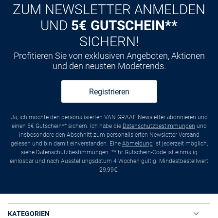
ZUM NEWSLETTER ANMELDEN
UND
5€ GUTSCHEIN**
SICHERN!
Profitieren Sie von exklusiven Angeboten, Aktionen
und den neusten Modetrends.
Registrieren
Ja, ich möchte den personalisierten VAN GRAAF Newsletter abonnieren und
einen 5€ Gutschein** sichern. Ich habe die
Datenschutzbestimmungen
und
insbesondere den Abschnitt zum personalisierten Newsletter-Versand
gelesen und bin damit einverstanden. Eine
Abmeldung
ist jederzeit möglich,
siehe
Datenschutzbestimmungen
. **Ihr Gutschein-Code ist einmalig
einlösbar und nach Ausstellungsdatum 4 Wochen gültig. Mindestbestellwert
29,99€.
KATEGORIEN