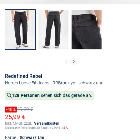
Redefined Rebel
Herren Loose Fit Jeans - RRBrooklyn
- schwarz uni
128 Personen
sehen sich das gerade an.
49,99 €
Preis reduziert um
-48%
Alter Preis
Ermäßigter Preis
25,99 €
Inkl. MwSt. zzgl.
Versandkosten
Niedrigster Preis (letzte 30 Tage):
49,99
€
-48%
Farbe:
Schwarz Uni