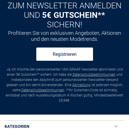
ZUM NEWSLETTER ANMELDEN
UND
5€ GUTSCHEIN**
SICHERN!
Profitieren Sie von exklusiven Angeboten, Aktionen
und den neusten Modetrends.
Registrieren
Ja, ich möchte den personalisierten VAN GRAAF Newsletter abonnieren und
einen 5€ Gutschein** sichern. Ich habe die
Datenschutzbestimmungen
und
insbesondere den Abschnitt zum personalisierten Newsletter-Versand
gelesen und bin damit einverstanden. Eine
Abmeldung
ist jederzeit möglich,
siehe
Datenschutzbestimmungen
. **Ihr Gutschein-Code ist einmalig
einlösbar und nach Ausstellungsdatum 4 Wochen gültig. Mindestbestellwert
29,99€.
KATEGORIEN