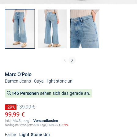
Marc O'Polo
Damen Jeans - Caya
- light stone uni
145 Personen
sehen sich das gerade an.
139,99 €
Preis reduziert um
-29%
Alter Preis
Ermäßigter Preis
99,99 €
Inkl. MwSt. zzgl.
Versandkosten
Niedrigster Preis (letzte 30 Tage):
139,99
€
-29%
Farbe:
Light Stone Uni