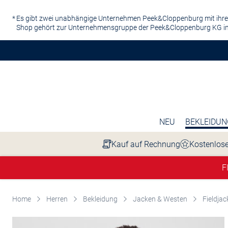
Zum Hauptinhalt springen
Es gibt zwei unabhängige Unternehmen Peek&Cloppenburg mit ihre
Shop gehört zur Unternehmensgruppe der Peek&Cloppenburg KG in
NEU
BEKLEIDUN
Kauf auf Rechnung
Kostenlose
F
Home
Herren
Bekleidung
Jacken & Westen
Fieldjac