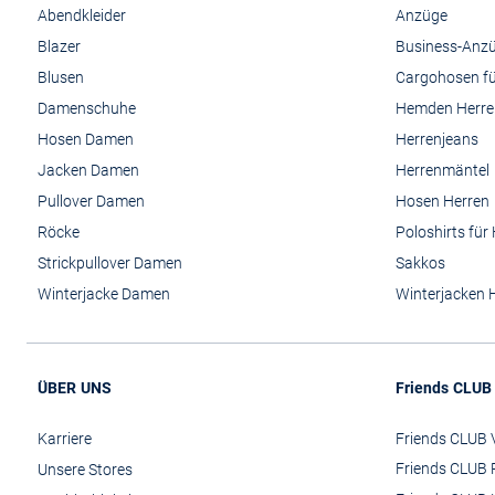
Abendkleider
Anzüge
Blazer
Business-Anz
Blusen
Cargohosen fü
Damenschuhe
Hemden Herre
Hosen Damen
Herrenjeans
Jacken Damen
Herrenmäntel
Pullover Damen
Hosen Herren
Röcke
Poloshirts für
Strickpullover Damen
Sakkos
Winterjacke Damen
Winterjacken 
ÜBER UNS
Friends CLUB
Karriere
Friends CLUB V
Friends CLUB 
Unsere Stores