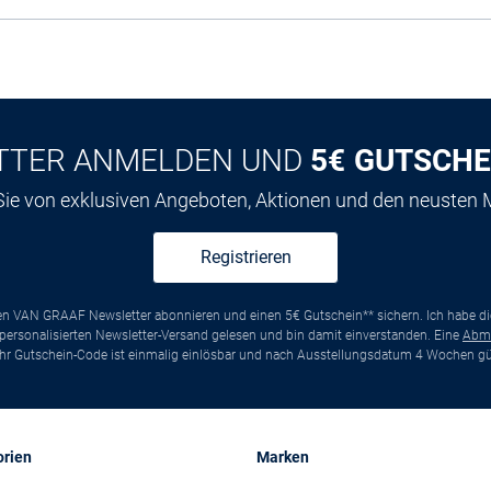
TTER ANMELDEN UND
5€ GUTSCHE
 Sie von exklusiven Angeboten, Aktionen und den neusten
Registrieren
ten VAN GRAAF Newsletter abonnieren und einen 5€ Gutschein** sichern. Ich habe d
ersonalisierten Newsletter-Versand gelesen und bin damit einverstanden. Eine
Abm
*Ihr Gutschein-Code ist einmalig einlösbar und nach Ausstellungsdatum 4 Wochen gül
orien
Marken