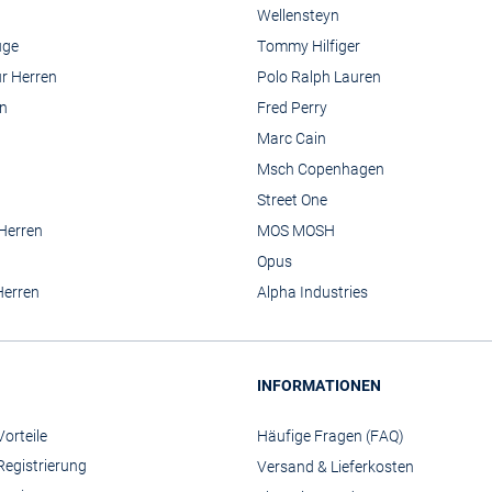
Wellensteyn
üge
Tommy Hilfiger
r Herren
Polo Ralph Lauren
n
Fred Perry
Marc Cain
Msch Copenhagen
Street One
 Herren
MOS MOSH
Opus
Herren
Alpha Industries
INFORMATIONEN
orteile
Häufige Fragen (FAQ)
Registrierung
Versand & Lieferkosten