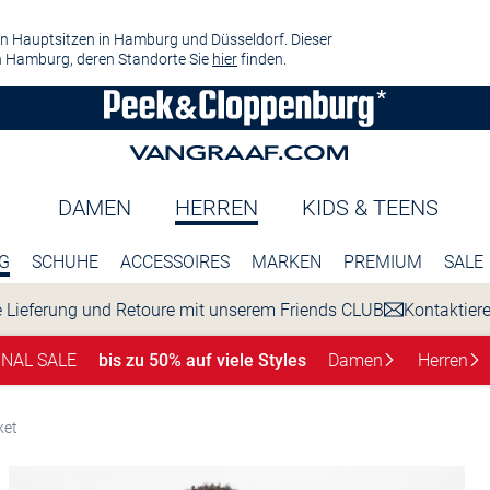
n Hauptsitzen in Hamburg und Düsseldorf. Dieser
 Hamburg, deren Standorte Sie
hier
finden.
DAMEN
HERREN
KIDS & TEENS
G
SCHUHE
ACCESSOIRES
MARKEN
PREMIUM
SALE
 Lieferung und Retoure mit unserem Friends CLUB
Kontaktier
INAL SALE
bis zu 50% auf viele Styles
Damen
Herren
ket