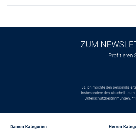
ZUM NEWSLE
Profitieren
Ja, ich möchte den personalisier
insbesondere den Abschnitt zum p
Datenschutzbestimmungen
. *
Damen Kategorien
Herren Kateg