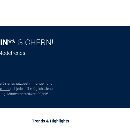
IN**
SICHERN!
 Modetrends.
ie
Datenschutzbestimmungen
und
eldung
ist jederzeit möglich, siehe
tig. Mindestbestellwert 29,99€.
Trends & Highlights