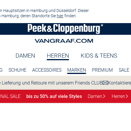
n Hauptsitzen in Hamburg und Düsseldorf. Dieser
 Hamburg, deren Standorte Sie
hier
finden.
DAMEN
HERREN
KIDS & TEENS
G
SCHUHE
ACCESSOIRES
MARKEN
PREMIUM
SALE
 Lieferung und Retoure mit unserem Friends CLUB
Kontaktier
INAL SALE
bis zu 50% auf viele Styles
Damen
Herren