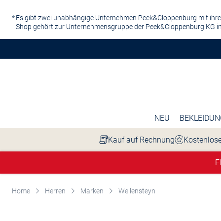
Zum Hauptinhalt springen
Es gibt zwei unabhängige Unternehmen Peek&Cloppenburg mit ihre
Shop gehört zur Unternehmensgruppe der Peek&Cloppenburg KG in
NEU
BEKLEIDUN
Kauf auf Rechnung
Kostenlose
F
Home
Herren
Marken
Wellensteyn