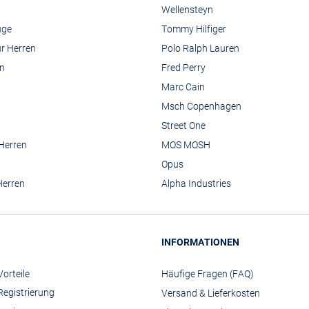
Wellensteyn
üge
Tommy Hilfiger
r Herren
Polo Ralph Lauren
n
Fred Perry
Marc Cain
Msch Copenhagen
Street One
 Herren
MOS MOSH
Opus
Herren
Alpha Industries
INFORMATIONEN
orteile
Häufige Fragen (FAQ)
Registrierung
Versand & Lieferkosten