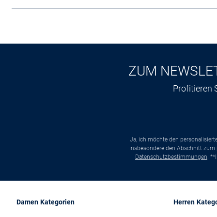
ZUM NEWSLE
Profitieren
Ja, ich möchte den personalisier
insbesondere den Abschnitt zum p
Datenschutzbestimmungen
. *
Damen Kategorien
Herren Kateg