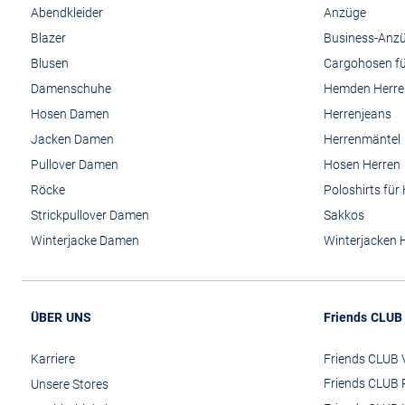
Abendkleider
Anzüge
Blazer
Business-Anz
Blusen
Cargohosen fü
Damenschuhe
Hemden Herre
Hosen Damen
Herrenjeans
Jacken Damen
Herrenmäntel
Pullover Damen
Hosen Herren
Röcke
Poloshirts für
Strickpullover Damen
Sakkos
Winterjacke Damen
Winterjacken 
ÜBER UNS
Friends CLUB
Karriere
Friends CLUB V
Friends CLUB 
Unsere Stores