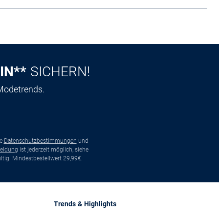
IN**
SICHERN!
 Modetrends.
ie
Datenschutzbestimmungen
und
eldung
ist jederzeit möglich, siehe
tig. Mindestbestellwert 29,99€.
Trends & Highlights