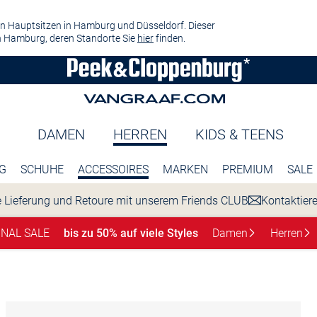
n Hauptsitzen in Hamburg und Düsseldorf. Dieser
 Hamburg, deren Standorte Sie
hier
finden.
DAMEN
HERREN
KIDS & TEENS
G
SCHUHE
ACCESSOIRES
MARKEN
PREMIUM
SALE
 Lieferung und Retoure mit unserem Friends CLUB
Kontaktier
INAL SALE
bis zu 50% auf viele Styles
Damen
Herren