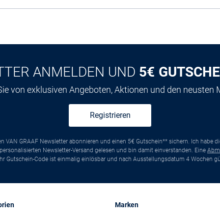
TTER ANMELDEN UND
5€ GUTSCHE
 Sie von exklusiven Angeboten, Aktionen und den neusten
Registrieren
ten VAN GRAAF Newsletter abonnieren und einen 5€ Gutschein** sichern. Ich habe d
ersonalisierten Newsletter-Versand gelesen und bin damit einverstanden. Eine
Abm
*Ihr Gutschein-Code ist einmalig einlösbar und nach Ausstellungsdatum 4 Wochen gül
orien
Marken