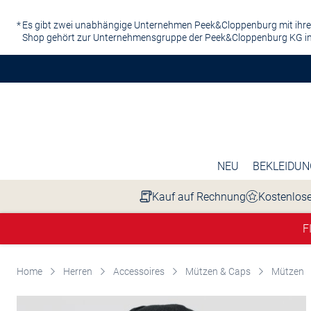
Zum Hauptinhalt springen
Es gibt zwei unabhängige Unternehmen Peek&Cloppenburg mit ihre
Shop gehört zur Unternehmensgruppe der Peek&Cloppenburg KG in
NEU
BEKLEIDUN
Kauf auf Rechnung
Kostenlose
F
Home
Herren
Accessoires
Mützen & Caps
Mützen