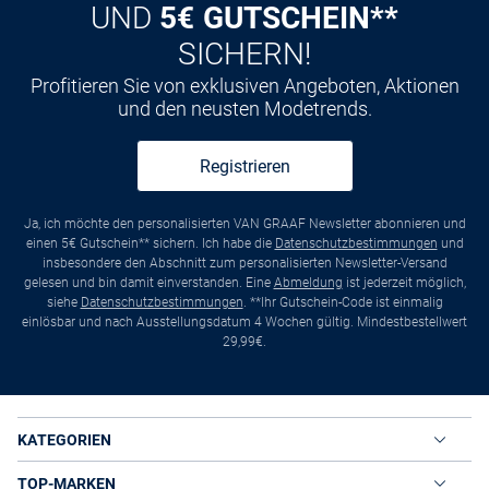
UND
5€ GUTSCHEIN**
SICHERN!
Profitieren Sie von exklusiven Angeboten, Aktionen
und den neusten Modetrends.
Registrieren
Ja, ich möchte den personalisierten VAN GRAAF Newsletter abonnieren und
einen 5€ Gutschein** sichern. Ich habe die
Datenschutzbestimmungen
und
insbesondere den Abschnitt zum personalisierten Newsletter-Versand
gelesen und bin damit einverstanden. Eine
Abmeldung
ist jederzeit möglich,
siehe
Datenschutzbestimmungen
. **Ihr Gutschein-Code ist einmalig
einlösbar und nach Ausstellungsdatum 4 Wochen gültig. Mindestbestellwert
29,99€.
KATEGORIEN
TOP-MARKEN