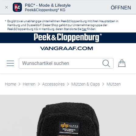
P&C* - Mode & Lifestyle
ÖFFNEN
Peek&Cloppenburg* KG
Zum Hauptinhalt springen
Es gibt zwei unabhängige Unternehmen Peek&Cloppenburg mit ihren Hauptsitzen in
Hamburg und Düsseldorf. Dieser Shop gehört zur Unternehmensgruppe der
Peek&Cloppenburg KG in Hamburg, deren Standorte Sie
hier
finden.
Home
Herren
Accessoires
Mützen & Caps
Mützen