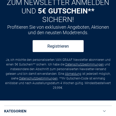
ZUM NEWSLETTER ANMELDEN
UND
5€ GUTSCHEIN**
SICHERN!
Profitieren Sie von exklusiven Angeboten, Aktionen
und den neusten Modetrends.
Registrieren
Ja, ich möchte den personalisierten VAN GRAAF Newsletter abonnieren und
einen 5€ Gutschein** sichern. Ich habe die
Datenschutzbestimmungen
und
insbesondere den Abschnitt zum personalisierten Newsletter-Versand
gelesen und bin damit einverstanden. Eine
Abmeldung
ist jederzeit möglich,
siehe
Datenschutzbestimmungen
. **Ihr Gutschein-Code ist einmalig
einlösbar und nach Ausstellungsdatum 4 Wochen gültig. Mindestbestellwert
29,99€.
KATEGORIEN