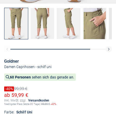
Goldner
Damen Caprihosen
- schilf uni
60 Personen
sehen sich das gerade an.
99,99 €
Preis reduziert um
-40%
Alter Preis
Ermäßigter Preis
ab 59,99 €
Inkl. MwSt. zzgl.
Versandkosten
Niedrigster Preis (letzte 30 Tage):
99,99
€
-40%
Farbe:
Schilf Uni