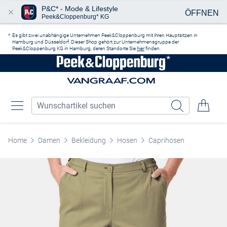
P&C* - Mode & Lifestyle
ÖFFNEN
Peek&Cloppenburg* KG
Zum Hauptinhalt springen
Es gibt zwei unabhängige Unternehmen Peek&Cloppenburg mit ihren Hauptsitzen in
Hamburg und Düsseldorf. Dieser Shop gehört zur Unternehmensgruppe der
Peek&Cloppenburg KG in Hamburg, deren Standorte Sie
hier
finden.
Home
Damen
Bekleidung
Hosen
Caprihosen