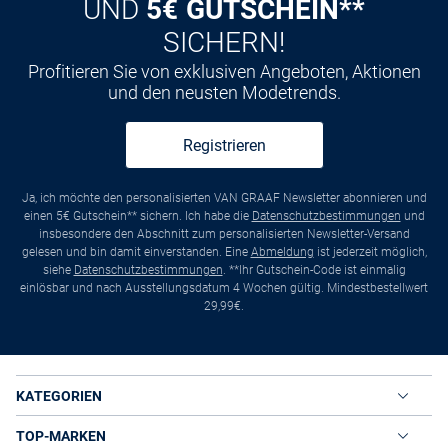
UND
5€ GUTSCHEIN**
SICHERN!
Profitieren Sie von exklusiven Angeboten, Aktionen
und den neusten Modetrends.
Registrieren
Ja, ich möchte den personalisierten VAN GRAAF Newsletter abonnieren und
einen 5€ Gutschein** sichern. Ich habe die
Datenschutzbestimmungen
und
insbesondere den Abschnitt zum personalisierten Newsletter-Versand
gelesen und bin damit einverstanden. Eine
Abmeldung
ist jederzeit möglich,
siehe
Datenschutzbestimmungen
. **Ihr Gutschein-Code ist einmalig
einlösbar und nach Ausstellungsdatum 4 Wochen gültig. Mindestbestellwert
29,99€.
KATEGORIEN
TOP-MARKEN