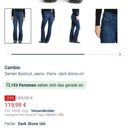
Cambio
Damen Bootcut Jeans - Paris
- dark stone uni
153 Personen
sehen sich das gerade an.
159,99 €
Preis reduziert um
-25%
Alter Preis
Ermäßigter Preis
119,99 €
Inkl. MwSt. zzgl.
Versandkosten
Niedrigster Preis (letzte 30 Tage):
159,99
€
-25%
Farbe:
Dark Stone Uni