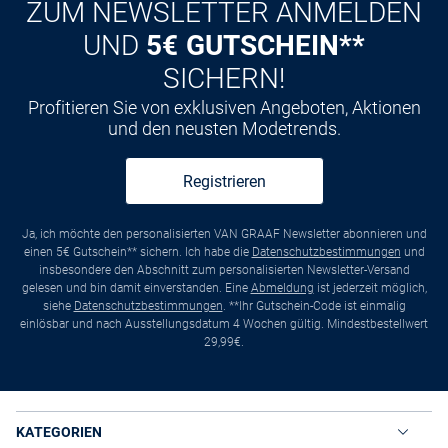
ZUM NEWSLETTER ANMELDEN
UND
5€ GUTSCHEIN**
SICHERN!
Profitieren Sie von exklusiven Angeboten, Aktionen
und den neusten Modetrends.
Registrieren
Ja, ich möchte den personalisierten VAN GRAAF Newsletter abonnieren und
einen 5€ Gutschein** sichern. Ich habe die
Datenschutzbestimmungen
und
insbesondere den Abschnitt zum personalisierten Newsletter-Versand
gelesen und bin damit einverstanden. Eine
Abmeldung
ist jederzeit möglich,
siehe
Datenschutzbestimmungen
. **Ihr Gutschein-Code ist einmalig
einlösbar und nach Ausstellungsdatum 4 Wochen gültig. Mindestbestellwert
29,99€.
KATEGORIEN