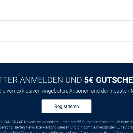
TTER ANMELDEN UND
5€ GUTSCHE
 Sie von exklusiven Angeboten, Aktionen und den neusten
Registrieren
ten VAN GRAAF Newsletter abonnieren und einen 5€ Gutschein** sichern. Ich habe d
ersonalisierten Newsletter-Versand gelesen und bin damit einverstanden. Eine
Abm
*Ihr Gutschein-Code ist einmalig einlösbar und nach Ausstellungsdatum 4 Wochen gül