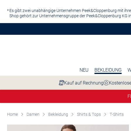
Zum Hauptinhalt springen
Es gibt zwei unabhängige Unternehmen Peek&Cloppenburg mit ihre
Shop gehört zur Unternehmensgruppe der Peek&Cloppenburg KG in
NEU
BEKLEIDUNG
W
Kauf auf Rechnung
Kostenlose
F
Home
Damen
Bekleidung
Shirts & Tops
T-Shirts