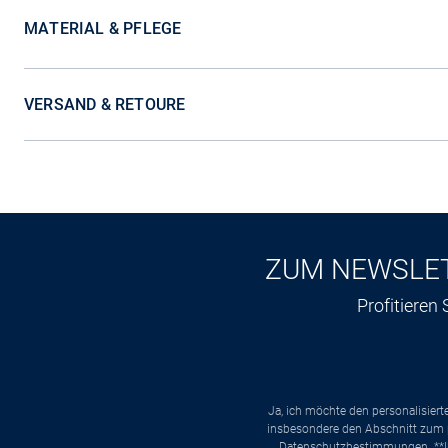
MATERIAL & PFLEGE
VERSAND & RETOURE
ZUM NEWSLE
Profitieren
Ja, ich möchte den personalisier
insbesondere den Abschnitt zum p
Datenschutzbestimmungen
. *