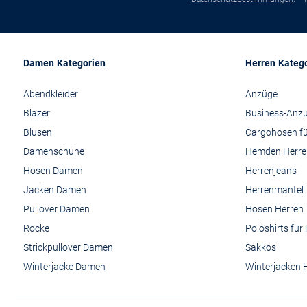
Damen Kategorien
Herren Kateg
Abendkleider
Anzüge
Blazer
Business-Anz
Blusen
Cargohosen fü
Damenschuhe
Hemden Herre
Hosen Damen
Herrenjeans
Jacken Damen
Herrenmäntel
Pullover Damen
Hosen Herren
Röcke
Poloshirts für
Strickpullover Damen
Sakkos
Winterjacke Damen
Winterjacken 