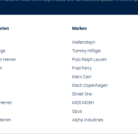
orien
Marken
Wellensteyn
üge
Tommy Hilfiger
r Herren
Polo Ralph Lauren
n
Fred Perry
Marc Cain
Msch Copenhagen
Street One
 Herren
MOS MOSH
Opus
Herren
Alpha Industries