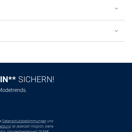
IN**
SICHERN!
 Modetrends.
ie
Datenschutzbestimmungen
und
eldung
ist jederzeit möglich, siehe
tig. Mindestbestellwert 29,99€.