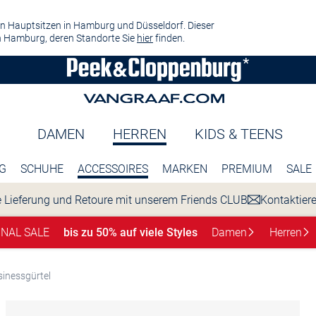
n Hauptsitzen in Hamburg und Düsseldorf. Dieser
 Hamburg, deren Standorte Sie
hier
finden.
DAMEN
HERREN
KIDS & TEENS
G
SCHUHE
ACCESSOIRES
MARKEN
PREMIUM
SALE
 Lieferung und Retoure mit unserem Friends CLUB
Kontaktier
INAL SALE
bis zu 50% auf viele Styles
Damen
Herren
inessgürtel