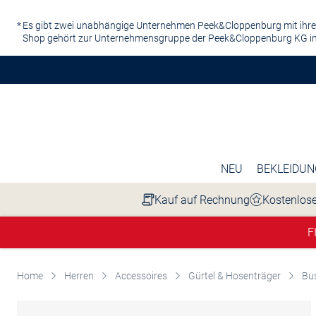
Zum Hauptinhalt springen
Es gibt zwei unabhängige Unternehmen Peek&Cloppenburg mit ihre
Shop gehört zur Unternehmensgruppe der Peek&Cloppenburg KG in
NEU
BEKLEIDUN
Kauf auf Rechnung
Kostenlose
F
Home
Herren
Accessoires
Gürtel & Hosenträger
Bus