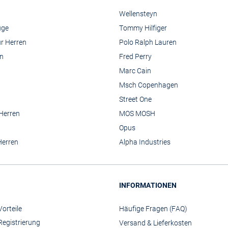
Wellensteyn
üge
Tommy Hilfiger
r Herren
Polo Ralph Lauren
n
Fred Perry
Marc Cain
Msch Copenhagen
Street One
 Herren
MOS MOSH
Opus
Herren
Alpha Industries
INFORMATIONEN
orteile
Häufige Fragen (FAQ)
Registrierung
Versand & Lieferkosten