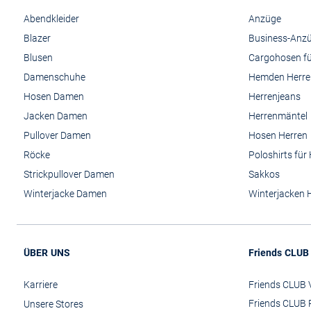
Abendkleider
Anzüge
Blazer
Business-Anz
Blusen
Cargohosen fü
Damenschuhe
Hemden Herre
Hosen Damen
Herrenjeans
Jacken Damen
Herrenmäntel
Pullover Damen
Hosen Herren
Röcke
Poloshirts für
Strickpullover Damen
Sakkos
Winterjacke Damen
Winterjacken 
ÜBER UNS
Friends CLUB
Karriere
Friends CLUB V
Friends CLUB 
Unsere Stores