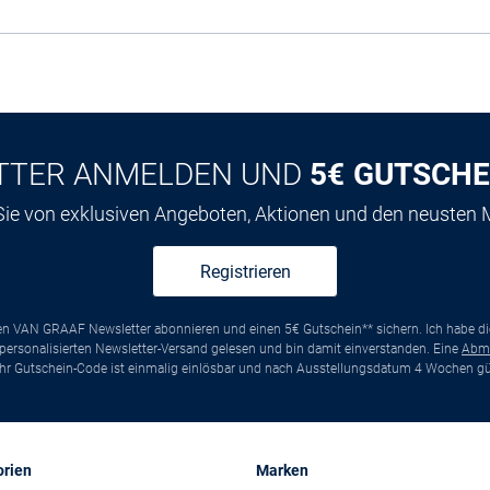
TTER ANMELDEN UND
5€ GUTSCHE
 Sie von exklusiven Angeboten, Aktionen und den neusten
Registrieren
ten VAN GRAAF Newsletter abonnieren und einen 5€ Gutschein** sichern. Ich habe d
ersonalisierten Newsletter-Versand gelesen und bin damit einverstanden. Eine
Abm
*Ihr Gutschein-Code ist einmalig einlösbar und nach Ausstellungsdatum 4 Wochen gül
orien
Marken