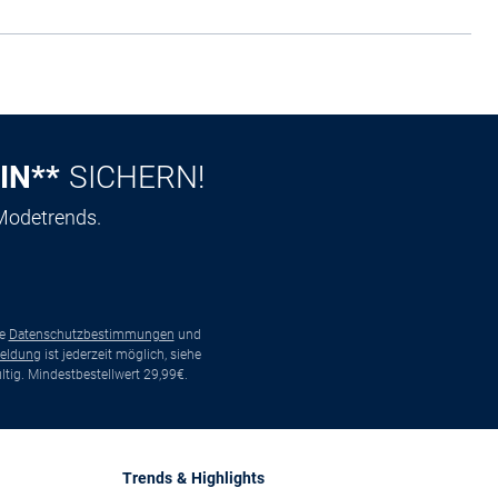
IN**
SICHERN!
 Modetrends.
ie
Datenschutzbestimmungen
und
eldung
ist jederzeit möglich, siehe
tig. Mindestbestellwert 29,99€.
Trends & Highlights