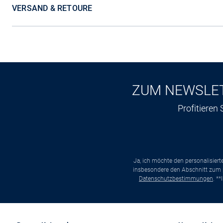
VERSAND & RETOURE
ZUM NEWSLE
Profitieren
Ja, ich möchte den personalisier
insbesondere den Abschnitt zum p
Datenschutzbestimmungen
. *