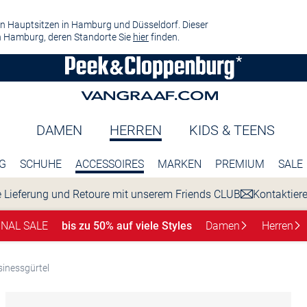
n Hauptsitzen in Hamburg und Düsseldorf. Dieser
 Hamburg, deren Standorte Sie
hier
finden.
DAMEN
HERREN
KIDS & TEENS
G
SCHUHE
ACCESSOIRES
MARKEN
PREMIUM
SALE
 Lieferung und Retoure mit unserem Friends CLUB
Kontaktier
INAL SALE
bis zu 50% auf viele Styles
Damen
Herren
inessgürtel