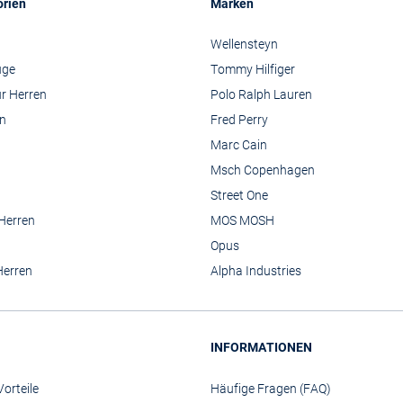
orien
Marken
Wellensteyn
üge
Tommy Hilfiger
r Herren
Polo Ralph Lauren
n
Fred Perry
Marc Cain
Msch Copenhagen
Street One
 Herren
MOS MOSH
Opus
Herren
Alpha Industries
INFORMATIONEN
orteile
Häufige Fragen (FAQ)