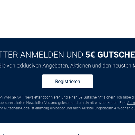
TTER ANMELDEN UND
5€ GUTSCHE
 Sie von exklusiven Angeboten, Aktionen und den neusten
Registrieren
ten VAN GRAAF Newsletter abonnieren und einen 5€ Gutschein** sichern. Ich habe d
ersonalisierten Newsletter-Versand gelesen und bin damit einverstanden. Eine
Abm
*Ihr Gutschein-Code ist einmalig einlösbar und nach Ausstellungsdatum 4 Wochen gül