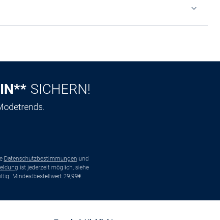
IN**
SICHERN!
 Modetrends.
ie
Datenschutzbestimmungen
und
eldung
ist jederzeit möglich, siehe
tig. Mindestbestellwert 29,99€.