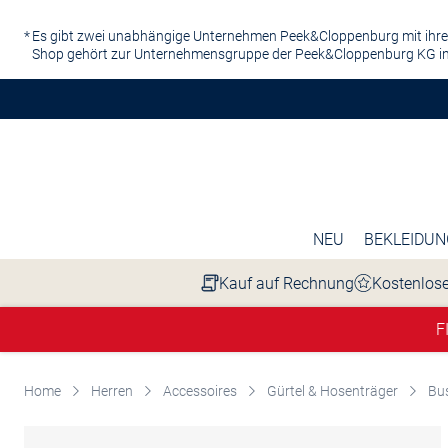
Zum Hauptinhalt springen
Es gibt zwei unabhängige Unternehmen Peek&Cloppenburg mit ihre
Shop gehört zur Unternehmensgruppe der Peek&Cloppenburg KG in
NEU
BEKLEIDUN
Kauf auf Rechnung
Kostenlose
F
Home
Herren
Accessoires
Gürtel & Hosenträger
Bus