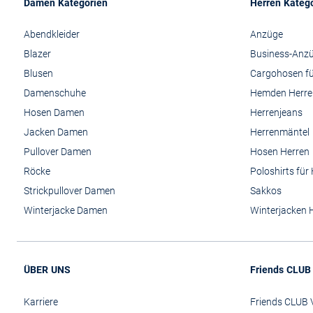
Damen Kategorien
Herren Kateg
Abendkleider
Anzüge
Blazer
Business-Anz
Blusen
Cargohosen fü
Damenschuhe
Hemden Herre
Hosen Damen
Herrenjeans
Jacken Damen
Herrenmäntel
Pullover Damen
Hosen Herren
Röcke
Poloshirts für
Strickpullover Damen
Sakkos
Winterjacke Damen
Winterjacken 
ÜBER UNS
Friends CLUB
Karriere
Friends CLUB V