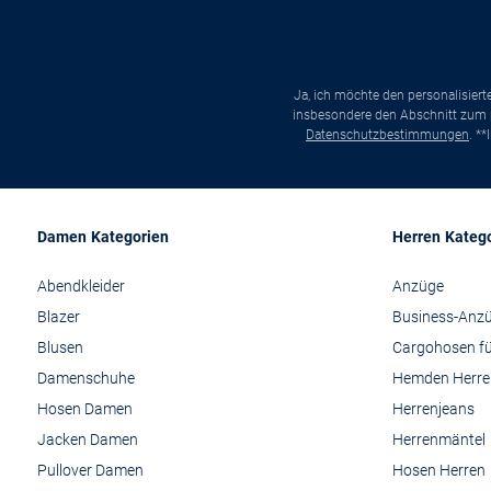
Ja, ich möchte den personalisier
insbesondere den Abschnitt zum p
Datenschutzbestimmungen
. *
Damen Kategorien
Herren Kateg
Abendkleider
Anzüge
Blazer
Business-Anz
Blusen
Cargohosen fü
Damenschuhe
Hemden Herre
Hosen Damen
Herrenjeans
Jacken Damen
Herrenmäntel
Pullover Damen
Hosen Herren