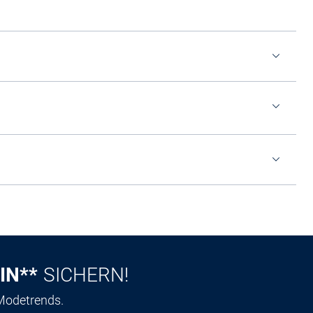
IN**
SICHERN!
 Modetrends.