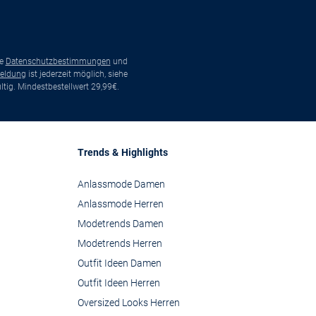
ie
Datenschutzbestimmungen
und
eldung
ist jederzeit möglich, siehe
tig. Mindestbestellwert 29,99€.
Trends & Highlights
Anlassmode Damen
Anlassmode Herren
Modetrends Damen
Modetrends Herren
Outfit Ideen Damen
Outfit Ideen Herren
Oversized Looks Herren