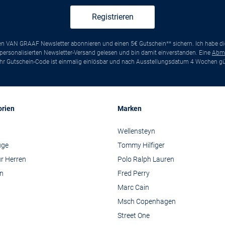
Registrieren
ten VAN GRAAF Newsletter abonnieren und einen 5€ Gutschein** sichern. Ich habe d
ersonalisierten Newsletter-Versand gelesen und bin damit einverstanden. Eine
Abm
*Ihr Gutschein-Code ist einmalig einlösbar und nach Ausstellungsdatum 4 Wochen gül
orien
Marken
Wellensteyn
üge
Tommy Hilfiger
r Herren
Polo Ralph Lauren
n
Fred Perry
Marc Cain
Msch Copenhagen
Street One