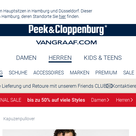
n Hauptsitzen in Hamburg und Düsseldorf. Dieser
 Hamburg, deren Standorte Sie
hier
finden.
DAMEN
HERREN
KIDS & TEENS
G
SCHUHE
ACCESSOIRES
MARKEN
PREMIUM
SALE
 Lieferung und Retoure mit unserem Friends CLUB
Kontaktier
INAL SALE
bis zu 50% auf viele Styles
Damen
Herren
Kapuzenpullover