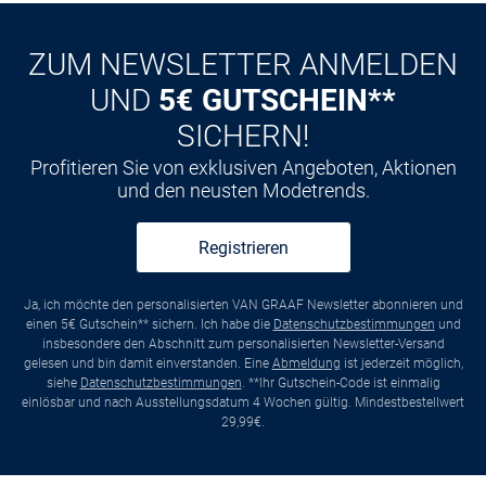
ZUM NEWSLETTER ANMELDEN
UND
5€ GUTSCHEIN**
SICHERN!
Profitieren Sie von exklusiven Angeboten, Aktionen
und den neusten Modetrends.
Registrieren
Ja, ich möchte den personalisierten VAN GRAAF Newsletter abonnieren und
einen 5€ Gutschein** sichern. Ich habe die
Datenschutzbestimmungen
und
insbesondere den Abschnitt zum personalisierten Newsletter-Versand
gelesen und bin damit einverstanden. Eine
Abmeldung
ist jederzeit möglich,
siehe
Datenschutzbestimmungen
. **Ihr Gutschein-Code ist einmalig
einlösbar und nach Ausstellungsdatum 4 Wochen gültig. Mindestbestellwert
29,99€.