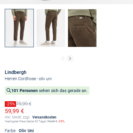
Lindbergh
Herren Cordhose
- oliv uni
101 Personen
sehen sich das gerade an.
79,99 €
Preis reduziert um
-25%
Alter Preis
Ermäßigter Preis
59,99 €
Inkl. MwSt. zzgl.
Versandkosten
Niedrigster Preis (letzte 30 Tage):
79,99
€
-25%
Farbe:
Oliv Uni