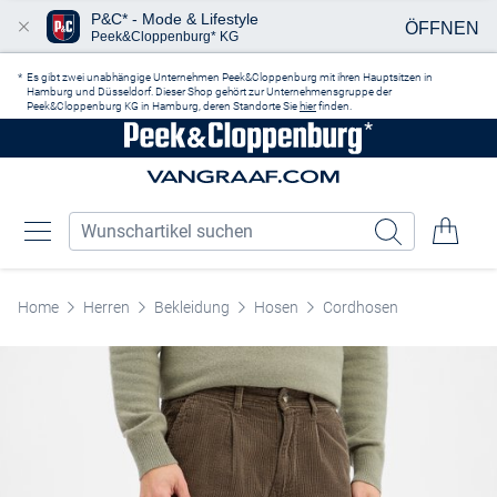
P&C* - Mode & Lifestyle
ÖFFNEN
Peek&Cloppenburg* KG
Zum Hauptinhalt springen
Es gibt zwei unabhängige Unternehmen Peek&Cloppenburg mit ihren Hauptsitzen in
Hamburg und Düsseldorf. Dieser Shop gehört zur Unternehmensgruppe der
Peek&Cloppenburg KG in Hamburg, deren Standorte Sie
hier
finden.
Home
Herren
Bekleidung
Hosen
Cordhosen