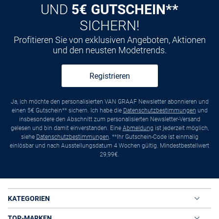
UND
5€ GUTSCHEIN**
SICHERN!
Profitieren Sie von exklusiven Angeboten, Aktionen
und den neusten Modetrends.
Registrieren
Ja, ich möchte den personalisierten VAN GRAAF Newsletter abonnieren und
einen 5€ Gutschein** sichern. Ich habe die
Datenschutzbestimmungen
und
insbesondere den Abschnitt zum personalisierten Newsletter-Versand
gelesen und bin damit einverstanden. Eine
Abmeldung
ist jederzeit möglich,
siehe
Datenschutzbestimmungen
. **Ihr Gutschein-Code ist einmalig
einlösbar und nach Ausstellungsdatum 4 Wochen gültig. Mindestbestellwert
29,99€.
KATEGORIEN
TOP-MARKEN