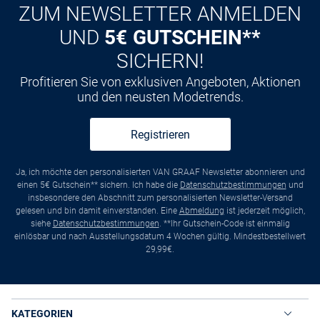
ZUM NEWSLETTER ANMELDEN
UND
5€ GUTSCHEIN**
SICHERN!
Profitieren Sie von exklusiven Angeboten, Aktionen
und den neusten Modetrends.
Registrieren
Ja, ich möchte den personalisierten VAN GRAAF Newsletter abonnieren und
einen 5€ Gutschein** sichern. Ich habe die
Datenschutzbestimmungen
und
insbesondere den Abschnitt zum personalisierten Newsletter-Versand
gelesen und bin damit einverstanden. Eine
Abmeldung
ist jederzeit möglich,
siehe
Datenschutzbestimmungen
. **Ihr Gutschein-Code ist einmalig
einlösbar und nach Ausstellungsdatum 4 Wochen gültig. Mindestbestellwert
29,99€.
KATEGORIEN