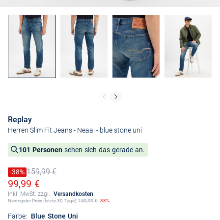
Replay
Herren Slim Fit Jeans - Neaal
- blue stone uni
101 Personen
sehen sich das gerade an.
159,99 €
Preis reduziert um
-38%
Alter Preis
Ermäßigter Preis
99,99 €
Inkl. MwSt. zzgl.
Versandkosten
Niedrigster Preis (letzte 30 Tage):
159,99
€
-38%
Farbe:
Blue Stone Uni