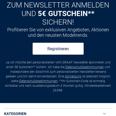
ZUM NEWSLETTER ANMELDEN
UND
5€ GUTSCHEIN**
SICHERN!
Profitieren Sie von exklusiven Angeboten, Aktionen
und den neusten Modetrends.
Registrieren
Ja, ich möchte den personalisierten VAN GRAAF Newsletter abonnieren und
einen 5€ Gutschein** sichern. Ich habe die
Datenschutzbestimmungen
und
insbesondere den Abschnitt zum personalisierten Newsletter-Versand
gelesen und bin damit einverstanden. Eine
Abmeldung
ist jederzeit möglich,
siehe
Datenschutzbestimmungen
. **Ihr Gutschein-Code ist einmalig
einlösbar und nach Ausstellungsdatum 4 Wochen gültig. Mindestbestellwert
29,99€.
KATEGORIEN