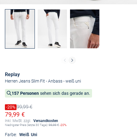
Replay
Herren Jeans Slim Fit - Anbass
- weiß uni
157 Personen
sehen sich das gerade an.
99,99 €
Preis reduziert um
-20%
Alter Preis
Ermäßigter Preis
79,99 €
Inkl. MwSt. zzgl.
Versandkosten
Niedrigster Preis (letzte 30 Tage):
99,99
€
-20%
Farbe:
Weiß Uni