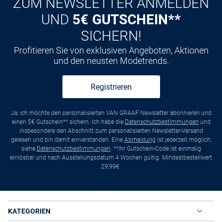
ZUM NEWSLETTER ANMELDEN
UND
5€ GUTSCHEIN**
SICHERN!
Profitieren Sie von exklusiven Angeboten, Aktionen
und den neusten Modetrends.
Registrieren
Ja, ich möchte den personalisierten VAN GRAAF Newsletter abonnieren und
einen 5€ Gutschein** sichern. Ich habe die
Datenschutzbestimmungen
und
insbesondere den Abschnitt zum personalisierten Newsletter-Versand
gelesen und bin damit einverstanden. Eine
Abmeldung
ist jederzeit möglich,
siehe
Datenschutzbestimmungen
. **Ihr Gutschein-Code ist einmalig
einlösbar und nach Ausstellungsdatum 4 Wochen gültig. Mindestbestellwert
29,99€.
KATEGORIEN