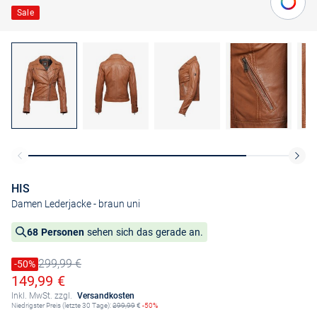
Sale
HIS
Damen Lederjacke
- braun uni
68 Personen
sehen sich das gerade an.
299,99 €
Preis reduziert um
-50%
Alter Preis
Ermäßigter Preis
149,99 €
Inkl. MwSt. zzgl.
Versandkosten
Niedrigster Preis (letzte 30 Tage):
299,99
€
-50%