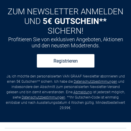
ZUM NEWSLETTER ANMELDEN
UND
5€ GUTSCHEIN**
SICHERN!
Profitieren Sie von exklusiven Angeboten, Aktionen
und den neusten Modetrends.
Registrieren
Ja, ich möchte den personalisierten VAN GRAAF Newsletter abonnieren und
einen 5€ Gutschein** sichern. Ich habe die
Datenschutzbestimmungen
und
insbesondere den Abschnitt zum personalisierten Newsletter-Versand
gelesen und bin damit einverstanden. Eine
Abmeldung
ist jederzeit möglich,
siehe
Datenschutzbestimmungen
. **Ihr Gutschein-Code ist einmalig
einlösbar und nach Ausstellungsdatum 4 Wochen gültig. Mindestbestellwert
29,99€.