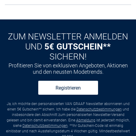
ZUM NEWSLETTER ANMELDEN
UND
5€ GUTSCHEIN**
SICHERN!
Profitieren Sie von exklusiven Angeboten, Aktionen
und den neusten Modetrends.
Registrieren
Ja, ich möchte den personalisierten VAN GRAAF Newsletter abonnieren und
einen 5€ Gutschein** sichern. Ich habe die
Datenschutzbestimmungen
und
insbesondere den Abschnitt zum personalisierten Newsletter-Versand
gelesen und bin damit einverstanden. Eine
Abmeldung
ist jederzeit möglich,
siehe
Datenschutzbestimmungen
. **Ihr Gutschein-Code ist einmalig
einlösbar und nach Ausstellungsdatum 4 Wochen gültig. Mindestbestellwert