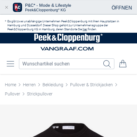
P&C* - Mode & Lifestyle
ÖFFNEN
Peek&Cloppenburg* KG
Zum Hauptinhalt springen
Es gibt zwei unabhängige Unternehmen Peek&Cloppenburg mit ihren Hauptsitzen in
Hamburg und Düsseldorf. Dieser Shop gehört zur Unternehmensgruppe der
Peek&Cloppenburg KG in Hamburg, deren Standorte Sie
hier
finden.
Home
Herren
Bekleidung
Pullover & Strickjacken
Pullover
Strickpullover