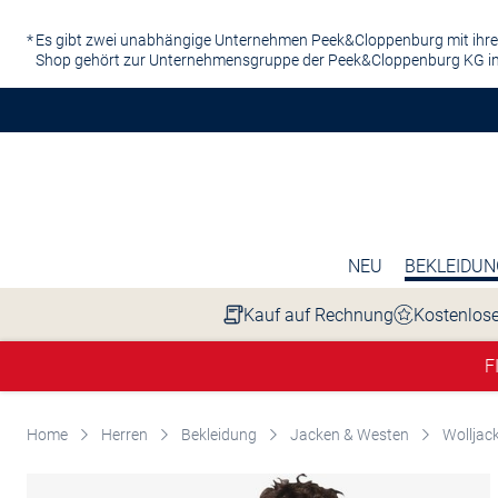
Zum Hauptinhalt springen
Es gibt zwei unabhängige Unternehmen Peek&Cloppenburg mit ihre
Shop gehört zur Unternehmensgruppe der Peek&Cloppenburg KG in
NEU
BEKLEIDUN
Kauf auf Rechnung
Kostenlose
F
Home
Herren
Bekleidung
Jacken & Westen
Wolljac