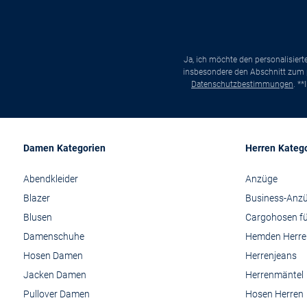
Ja, ich möchte den personalisier
insbesondere den Abschnitt zum p
Datenschutzbestimmungen
. *
Damen Kategorien
Herren Kateg
Abendkleider
Anzüge
Blazer
Business-Anz
Blusen
Cargohosen fü
Damenschuhe
Hemden Herre
Hosen Damen
Herrenjeans
Jacken Damen
Herrenmäntel
Pullover Damen
Hosen Herren