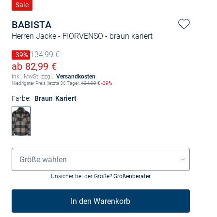
Sale
BABISTA
Herren Jacke - FIORVENSO
- braun kariert
134,99 €
Preis reduziert um
-39%
Alter Preis
Ermäßigter Preis
ab 82,99 €
Inkl. MwSt. zzgl.
Versandkosten
Niedrigster Preis (letzte 30 Tage):
134,99
€
-39%
Farbe:
Braun Kariert
Grössenauswahl
Größe wählen
Unsicher bei der Größe?
Größenberater
In den Warenkorb