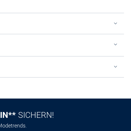
IN**
SICHERN!
 Modetrends.