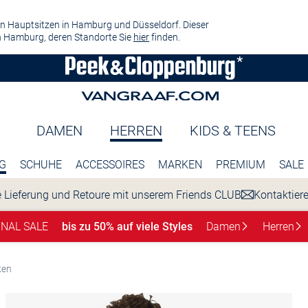
n Hauptsitzen in Hamburg und Düsseldorf. Dieser
 Hamburg, deren Standorte Sie
hier
finden.
DAMEN
HERREN
KIDS & TEENS
G
SCHUHE
ACCESSOIRES
MARKEN
PREMIUM
SALE
 Lieferung und Retoure mit unserem Friends CLUB
Kontaktier
INAL SALE
bis zu 50% auf viele Styles
Damen
Herren
ken