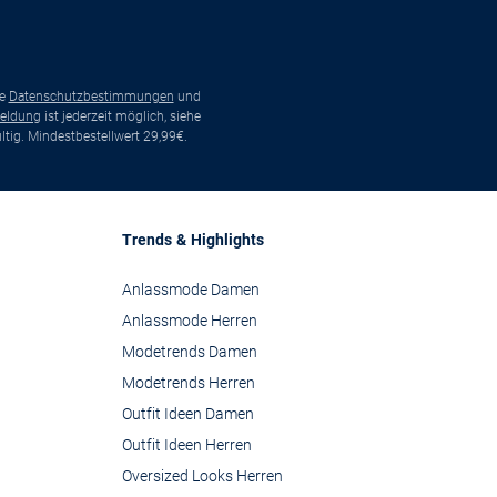
ie
Datenschutzbestimmungen
und
eldung
ist jederzeit möglich, siehe
tig. Mindestbestellwert 29,99€.
Trends & Highlights
Anlassmode Damen
Anlassmode Herren
Modetrends Damen
Modetrends Herren
Outfit Ideen Damen
Outfit Ideen Herren
Oversized Looks Herren