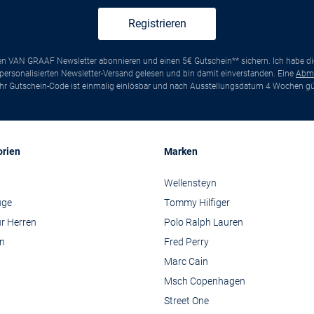
Registrieren
ten VAN GRAAF Newsletter abonnieren und einen 5€ Gutschein** sichern. Ich habe d
ersonalisierten Newsletter-Versand gelesen und bin damit einverstanden. Eine
Abm
*Ihr Gutschein-Code ist einmalig einlösbar und nach Ausstellungsdatum 4 Wochen gül
orien
Marken
Wellensteyn
üge
Tommy Hilfiger
r Herren
Polo Ralph Lauren
n
Fred Perry
Marc Cain
Msch Copenhagen
Street One