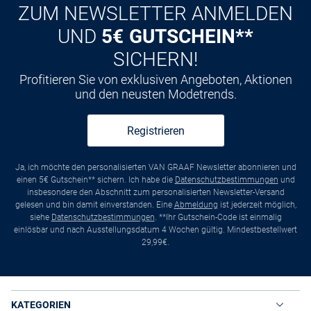
ZUM NEWSLETTER ANMELDEN
UND
5€ GUTSCHEIN**
SICHERN!
Profitieren Sie von exklusiven Angeboten, Aktionen
und den neusten Modetrends.
Registrieren
Ja, ich möchte den personalisierten VAN GRAAF Newsletter abonnieren und
einen 5€ Gutschein** sichern. Ich habe die
Datenschutzbestimmungen
und
insbesondere den Abschnitt zum personalisierten Newsletter-Versand
gelesen und bin damit einverstanden. Eine
Abmeldung
ist jederzeit möglich,
siehe
Datenschutzbestimmungen
. **Ihr Gutschein-Code ist einmalig
einlösbar und nach Ausstellungsdatum 4 Wochen gültig. Mindestbestellwert
29,99€.
KATEGORIEN