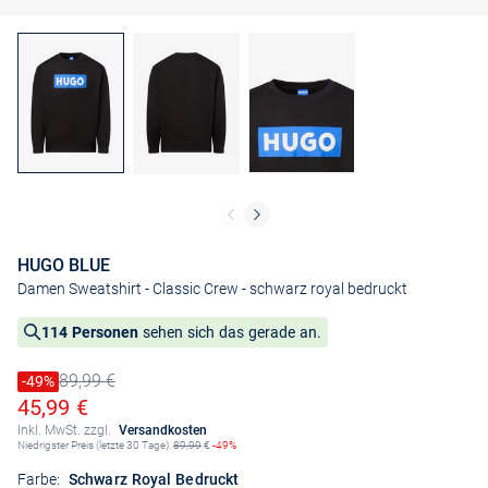
HUGO BLUE
Damen Sweatshirt - Classic Crew
- schwarz royal bedruckt
114 Personen
sehen sich das gerade an.
89,99 €
Preis reduziert um
-49%
Alter Preis
Ermäßigter Preis
45,99 €
Inkl. MwSt. zzgl.
Versandkosten
Niedrigster Preis (letzte 30 Tage):
89,99
€
-49%
Farbe:
Schwarz Royal Bedruckt