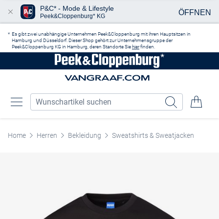
P&C* - Mode & Lifestyle
ÖFFNEN
Peek&Cloppenburg* KG
Zum Hauptinhalt springen
Es gibt zwei unabhängige Unternehmen Peek&Cloppenburg mit ihren Hauptsitzen in
Hamburg und Düsseldorf. Dieser Shop gehört zur Unternehmensgruppe der
Peek&Cloppenburg KG in Hamburg, deren Standorte Sie
hier
finden.
Home
Herren
Bekleidung
Sweatshirts & Sweatjacken