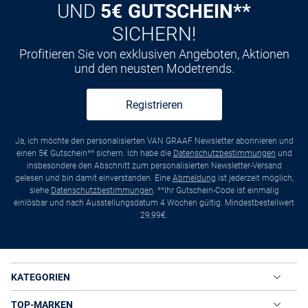
UND
5€ GUTSCHEIN**
SICHERN!
Profitieren Sie von exklusiven Angeboten, Aktionen
und den neusten Modetrends.
Registrieren
Ja, ich möchte den personalisierten VAN GRAAF Newsletter abonnieren und
einen 5€ Gutschein** sichern. Ich habe die
Datenschutzbestimmungen
und
insbesondere den Abschnitt zum personalisierten Newsletter-Versand
gelesen und bin damit einverstanden. Eine
Abmeldung
ist jederzeit möglich,
siehe
Datenschutzbestimmungen
. **Ihr Gutschein-Code ist einmalig
einlösbar und nach Ausstellungsdatum 4 Wochen gültig. Mindestbestellwert
29,99€.
KATEGORIEN
TOP-MARKEN