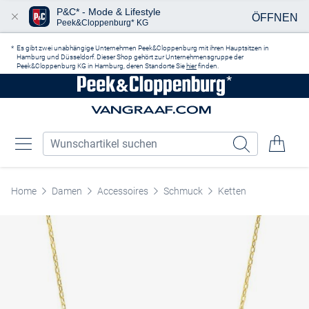
P&C* - Mode & Lifestyle
ÖFFNEN
Peek&Cloppenburg* KG
Zum Hauptinhalt springen
Es gibt zwei unabhängige Unternehmen Peek&Cloppenburg mit ihren Hauptsitzen in
Hamburg und Düsseldorf. Dieser Shop gehört zur Unternehmensgruppe der
Peek&Cloppenburg KG in Hamburg, deren Standorte Sie
hier
finden.
Home
Damen
Accessoires
Schmuck
Ketten