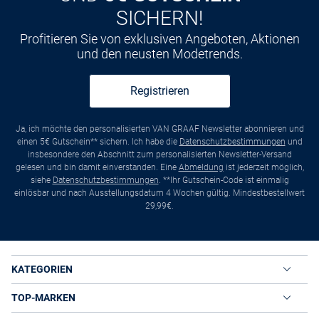
SICHERN!
Profitieren Sie von exklusiven Angeboten, Aktionen
und den neusten Modetrends.
Registrieren
Ja, ich möchte den personalisierten VAN GRAAF Newsletter abonnieren und
einen 5€ Gutschein** sichern. Ich habe die
Datenschutzbestimmungen
und
insbesondere den Abschnitt zum personalisierten Newsletter-Versand
gelesen und bin damit einverstanden. Eine
Abmeldung
ist jederzeit möglich,
siehe
Datenschutzbestimmungen
. **Ihr Gutschein-Code ist einmalig
einlösbar und nach Ausstellungsdatum 4 Wochen gültig. Mindestbestellwert
29,99€.
KATEGORIEN
TOP-MARKEN