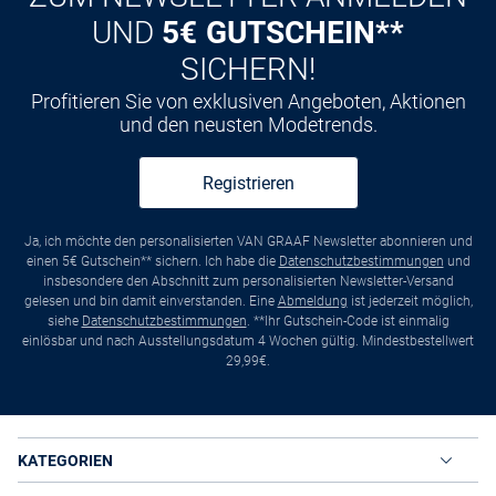
UND
5€ GUTSCHEIN**
SICHERN!
Profitieren Sie von exklusiven Angeboten, Aktionen
und den neusten Modetrends.
Registrieren
Ja, ich möchte den personalisierten VAN GRAAF Newsletter abonnieren und
einen 5€ Gutschein** sichern. Ich habe die
Datenschutzbestimmungen
und
insbesondere den Abschnitt zum personalisierten Newsletter-Versand
gelesen und bin damit einverstanden. Eine
Abmeldung
ist jederzeit möglich,
siehe
Datenschutzbestimmungen
. **Ihr Gutschein-Code ist einmalig
einlösbar und nach Ausstellungsdatum 4 Wochen gültig. Mindestbestellwert
29,99€.
KATEGORIEN