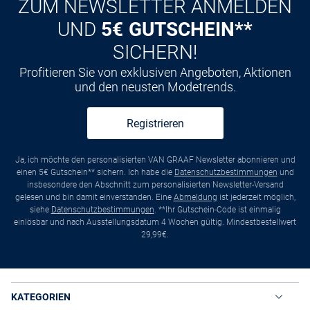
ZUM NEWSLETTER ANMELDEN
UND
5€ GUTSCHEIN**
SICHERN!
Profitieren Sie von exklusiven Angeboten, Aktionen
und den neusten Modetrends.
Registrieren
Ja, ich möchte den personalisierten VAN GRAAF Newsletter abonnieren und
einen 5€ Gutschein** sichern. Ich habe die
Datenschutzbestimmungen
und
insbesondere den Abschnitt zum personalisierten Newsletter-Versand
gelesen und bin damit einverstanden. Eine
Abmeldung
ist jederzeit möglich,
siehe
Datenschutzbestimmungen
. **Ihr Gutschein-Code ist einmalig
einlösbar und nach Ausstellungsdatum 4 Wochen gültig. Mindestbestellwert
29,99€.
KATEGORIEN