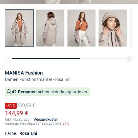
MANISA Fashion
Damen Funktionsmantel
- rosa uni
42 Personen
sehen sich das gerade an.
209,99 €
Preis reduziert um
-31%
Alter Preis
Ermäßigter Preis
144,99 €
Inkl. MwSt. zzgl.
Versandkosten
Niedrigster Preis (letzte 30 Tage):
209,99
€
-31%
Farbe:
Rosa Uni