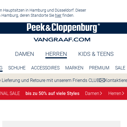
n Hauptsitzen in Hamburg und Düsseldorf. Dieser
 Hamburg, deren Standorte Sie
hier
finden.
DAMEN
HERREN
KIDS & TEENS
G
SCHUHE
ACCESSOIRES
MARKEN
PREMIUM
SALE
 Lieferung und Retoure mit unserem Friends CLUB
Kontaktier
INAL SALE
bis zu 50% auf viele Styles
Damen
Herren