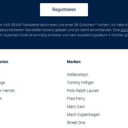
Registrieren
ten VAN GRAAF Newsletter abonnieren und einen 5€ Gutschein** sichern. Ich habe d
ersonalisierten Newsletter-Versand gelesen und bin damit einverstanden. Eine
Abm
*Ihr Gutschein-Code ist einmalig einlösbar und nach Ausstellungsdatum 4 Wochen gül
orien
Marken
Wellensteyn
üge
Tommy Hilfiger
r Herren
Polo Ralph Lauren
n
Fred Perry
Marc Cain
Msch Copenhagen
Street One