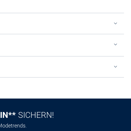
IN**
SICHERN!
 Modetrends.