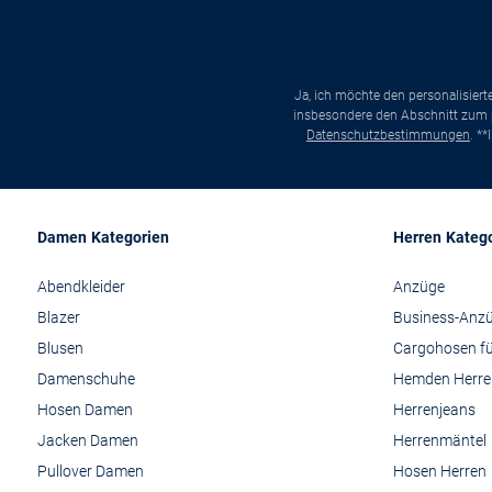
Ja, ich möchte den personalisier
insbesondere den Abschnitt zum p
Datenschutzbestimmungen
. *
Damen Kategorien
Herren Kateg
Abendkleider
Anzüge
Blazer
Business-Anz
Blusen
Cargohosen fü
Damenschuhe
Hemden Herre
Hosen Damen
Herrenjeans
Jacken Damen
Herrenmäntel
Pullover Damen
Hosen Herren