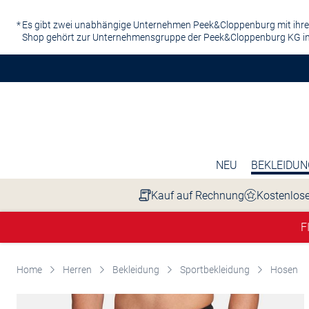
Zum Hauptinhalt springen
Es gibt zwei unabhängige Unternehmen Peek&Cloppenburg mit ihre
Shop gehört zur Unternehmensgruppe der Peek&Cloppenburg KG in
NEU
BEKLEIDUN
Kauf auf Rechnung
Kostenlose
F
Home
Herren
Bekleidung
Sportbekleidung
Hosen